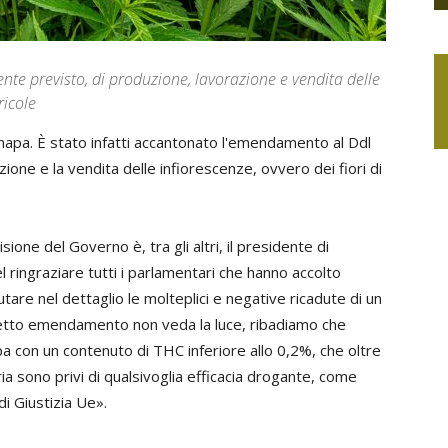
mente previsto, di produzione, lavorazione e vendita delle
ricole
 canapa. È stato infatti accantonato l'emendamento al Ddl
ione e la vendita delle infiorescenze, ovvero dei fiori di
one del Governo è, tra gli altri, il presidente di
el ringraziare tutti i parlamentari che hanno accolto
lutare nel dettaglio le molteplici e negative ricadute di un
uddetto emendamento non veda la luce, ribadiamo che
pa con un contenuto di THC inferiore allo 0,2%, che oltre
a sono privi di qualsivoglia efficacia drogante, come
i Giustizia Ue».