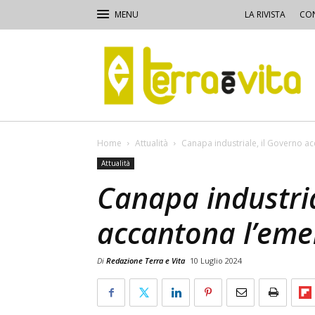
LA RIVISTA
CON
Terra
e
Vita
Home
Attualità
Canapa industriale, il Governo 
Attualità
Canapa industria
accantona l’em
Di
Redazione Terra e Vita
10 Luglio 2024