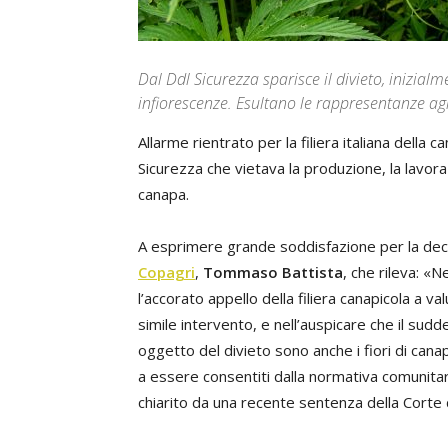
Dal Ddl Sicurezza sparisce il divieto, inizial
infiorescenze. Esultano le rappresentanze ag
Allarme rientrato per la filiera italiana della
Sicurezza che vietava la produzione, la lavoraz
canapa.
A esprimere grande soddisfazione per la decisi
Copagri
,
Tommaso Battista
, che rileva: «N
l’accorato appello della filiera canapicola a va
simile intervento, e nell’auspicare che il s
oggetto del divieto sono anche i fiori di cana
a essere consentiti dalla normativa comunitari
chiarito da una recente sentenza della Corte d