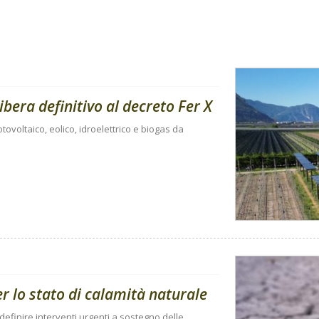
libera definitivo al decreto Fer X
tovoltaico, eolico, idroelettrico e biogas da
per lo stato di calamità naturale
 definire interventi urgenti a sostegno delle