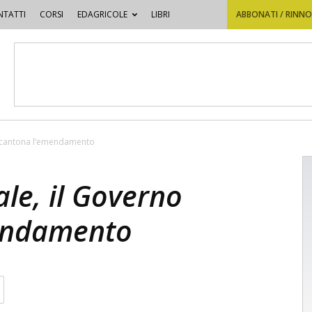
TATTI
CORSI
EDAGRICOLE
LIBRI
ABBONATI / RINN
accantona l’emendamento
le, il Governo
endamento