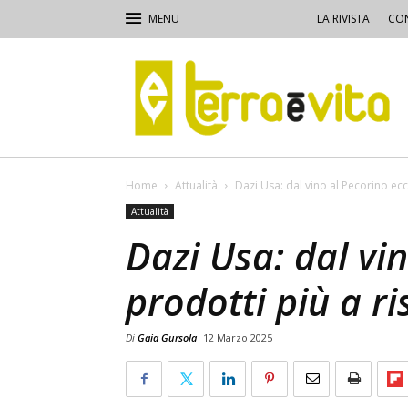
LA RIVISTA
CON
Terra
e
Vita
Home
Attualità
Dazi Usa: dal vino al Pecorino ecc
Attualità
Dazi Usa: dal vin
prodotti più a ri
Di
Gaia Gursola
12 Marzo 2025