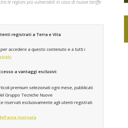
 le regioni più vulnerabili in caso di nuove tariffe
enti registrati a Terra e Vita
per accedere a questo contenuto e a tutti i
strati
.
ccesso a vantaggi esclusivi:
rticoli premium selezionati ogni mese, pubblicati
i del Gruppo Tecniche Nuove
e riservati esclusivamente agli utenti registrati
 dell’area riservata