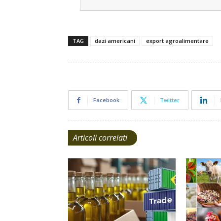
TAG
dazi americani
export agroalimentare
Facebook
Twitter
Articoli correlati