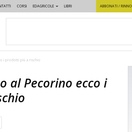
TATTI
CORSI
EDAGRICOLE
LIBRI
ABBONATI / RINN
o i prodotti più a rischio
o al Pecorino ecco i
schio