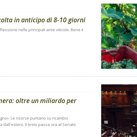
ta in anticipo di 8-10 giorni
flessione nelle principali aree viticole. Bene il
amera: oltre un miliardo per
sogno». Le risorse puntano su ricambio
 dall'estero. Il testo passa ora al Senato