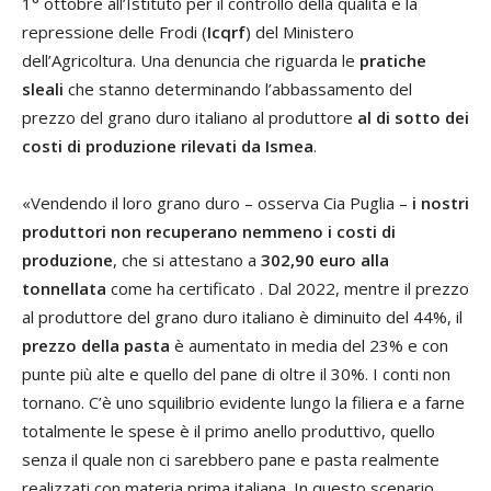
1° ottobre all’Istituto per il controllo della qualità e la
repressione delle Frodi (
Icqrf
) del Ministero
dell’Agricoltura. Una denuncia che riguarda le
pratiche
sleali
che stanno determinando l’abbassamento del
prezzo del grano duro italiano al produttore
al di sotto dei
costi di produzione rilevati da Ismea
.
«Vendendo il loro grano duro – osserva Cia Puglia –
i nostri
produttori non recuperano nemmeno i costi di
produzione
, che si attestano a
302,90 euro alla
tonnellata
come ha certificato . Dal 2022, mentre il prezzo
al produttore del grano duro italiano è diminuito del 44%, il
prezzo della pasta
è aumentato in media del 23% e con
punte più alte e quello del pane di oltre il 30%. I conti non
tornano. C’è uno squilibrio evidente lungo la filiera e a farne
totalmente le spese è il primo anello produttivo, quello
senza il quale non ci sarebbero pane e pasta realmente
realizzati con materia prima italiana. In questo scenario