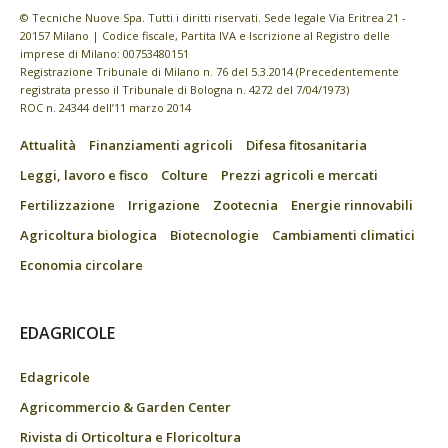
© Tecniche Nuove Spa. Tutti i diritti riservati. Sede legale Via Eritrea 21 -
20157 Milano | Codice fiscale, Partita IVA e Iscrizione al Registro delle
imprese di Milano: 00753480151
Registrazione Tribunale di Milano n. 76 del 5.3.2014 (Precedentemente
registrata presso il Tribunale di Bologna n. 4272 del 7/04/1973)
ROC n. 24344 dell’11 marzo 2014
Attualità
Finanziamenti agricoli
Difesa fitosanitaria
Leggi, lavoro e fisco
Colture
Prezzi agricoli e mercati
Fertilizzazione
Irrigazione
Zootecnia
Energie rinnovabili
Agricoltura biologica
Biotecnologie
Cambiamenti climatici
Economia circolare
EDAGRICOLE
Edagricole
Agricommercio & Garden Center
Rivista di Orticoltura e Floricoltura