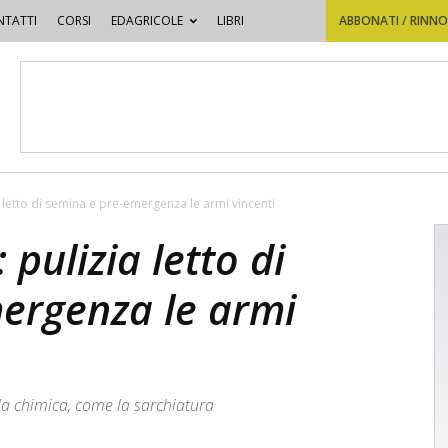
TATTI
CORSI
EDAGRICOLE
LIBRI
ABBONATI / RINN
a letto di semina e pre-emergenza le armi vincenti
 pulizia letto di
ergenza le armi
lla chimica, come la sarchiatura