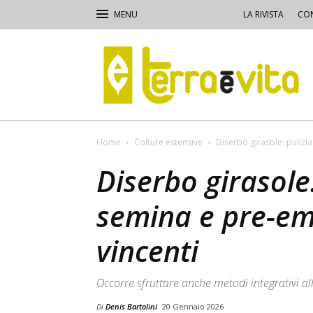
LA RIVISTA
CON
Terra
e
Vita
Home
Colture estensive
Diserbo girasole: pulizi
Diserbo girasole:
semina e pre-em
vincenti
Occorre sfruttare anche metodi integrativi a
Di
Denis Bartolini
20 Gennaio 2026