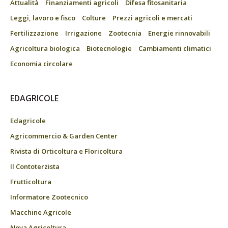
Attualità
Finanziamenti agricoli
Difesa fitosanitaria
Leggi, lavoro e fisco
Colture
Prezzi agricoli e mercati
Fertilizzazione
Irrigazione
Zootecnia
Energie rinnovabili
Agricoltura biologica
Biotecnologie
Cambiamenti climatici
Economia circolare
EDAGRICOLE
Edagricole
Agricommercio & Garden Center
Rivista di Orticoltura e Floricoltura
Il Contoterzista
Frutticoltura
Informatore Zootecnico
Macchine Agricole
Nova Agricoltura