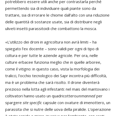
potrebbero essere utili anche per contrastarla perché
permettendo sia di individuare quali piante sono da
trattare, sia di irrorare le chiome dall’alto con una riduzione
delle quantità di sostanze usate, sia di distribuire negli
uliveti insetti parassitoidi che combattono la mosca.
«L’utilizzo dei droni in agricoltura non avrà limiti – ha
spiegato l’ex docente – sono validi per ogni di tipo di
coltura e per tutte le aziende agricole. Per ora, nelle
culture erbacee funziona meglio che in quelle arboree,
come il vitigno: in questo caso, vista la morfologia dei
tralicci, l’occhio tecnologico dei Sapr incontra più difficoltà,
ma è un problema che sarà risolto. Il drone diventerà
prezioso nella lotta agli infestanti: nel mais del mantovano i
coltivatori hanno usato un quadricottero
unmanned
per
spargere
site specific
capsule con ovature di imenottero, un
parassita che si nutre delle uova della piralide. L’operazione