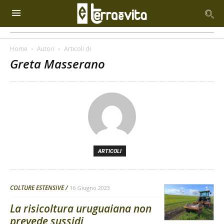
Home
Autori
Articoli di
Greta Masserano
ARTICOLI
COLTURE ESTENSIVE
16 Giugno 2023
La risicoltura uruguaiana non
prevede sussidi