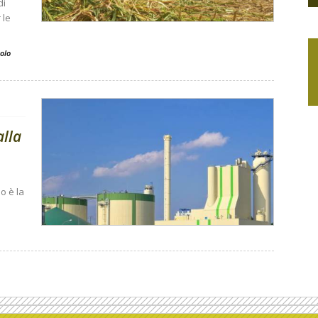
di
 le
olo
alla
o è la