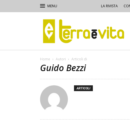
LA RIVISTA
CON
Terra
e
Vita
Home
Autori
Articoli di
Guido Bezzi
ARTICOLI