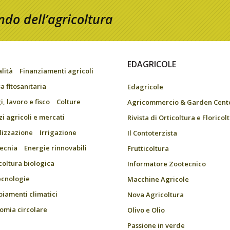
do dell’agricoltura
EDAGRICOLE
alità
Finanziamenti agricoli
a fitosanitaria
Edagricole
, lavoro e fisco
Colture
Agricommercio & Garden Cent
zi agricoli e mercati
Rivista di Orticoltura e Floricol
ilizzazione
Irrigazione
Il Contoterzista
ecnia
Energie rinnovabili
Frutticoltura
coltura biologica
Informatore Zootecnico
ecnologie
Macchine Agricole
iamenti climatici
Nova Agricoltura
omia circolare
Olivo e Olio
Passione in verde