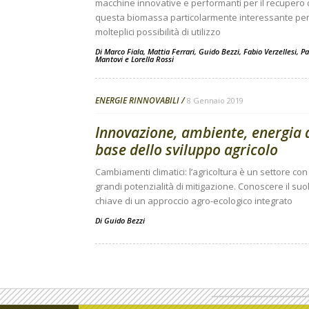
macchine innovative e performanti per il recupero 
questa biomassa particolarmente interessante per
molteplici possibilità di utilizzo
Di
Marco Fiala
,
Mattia Ferrari
,
Guido Bezzi
,
Fabio Verzellesi
,
Pa
Mantovi
e
Lorella Rossi
ENERGIE RINNOVABILI
8 Gennaio 2019
Innovazione, ambiente, energia 
base dello sviluppo agricolo
Cambiamenti climatici: l’agricoltura è un settore con
grandi potenzialità di mitigazione. Conoscere il suol
chiave di un approccio agro-ecologico integrato
Di
Guido Bezzi