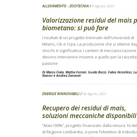
ALLEVAMENTO - ZOOTECNIA
9 Agosto 2023
Valorizzazione residui del mais 
biometano: si può fare
I risultati di un progetto triennale dell'Università di
Milano, Cib e Crpa. La produzione che si ottiene dag
stocchi è significativa. I cantieri di meccanizzazione
devono intervenire insieme a quello per la raccolta
pastone
Di
Marco Fiala
,
Mattia Ferrari
,
Guido Bezzi
,
Fabio Verzellesi
,
Lu
Nonini
e
Andrea Zanaroli
ENERGIE RINNOVABILI
30 Agosto 2021
Recupero dei residui di mais,
soluzioni meccaniche disponibili
“Mais100%”, progetto finanziato dalla misura 16 del
di Regione Lombardia, si pone l’obiettivo di individ