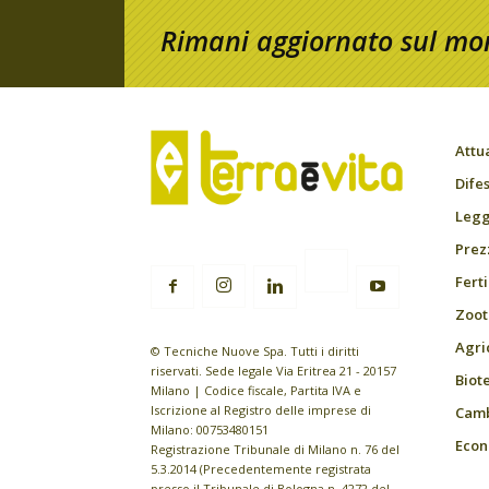
Rimani aggiornato sul mon
Attu
Difes
Leggi
Prez
Fert
Zoot
Agri
© Tecniche Nuove Spa. Tutti i diritti
riservati. Sede legale Via Eritrea 21 - 20157
Biot
Milano | Codice fiscale, Partita IVA e
Iscrizione al Registro delle imprese di
Camb
Milano: 00753480151
Econ
Registrazione Tribunale di Milano n. 76 del
5.3.2014 (Precedentemente registrata
presso il Tribunale di Bologna n. 4272 del