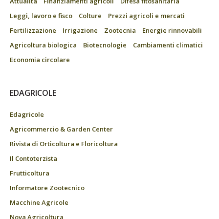
Attualità
Finanziamenti agricoli
Difesa fitosanitaria
Leggi, lavoro e fisco
Colture
Prezzi agricoli e mercati
Fertilizzazione
Irrigazione
Zootecnia
Energie rinnovabili
Agricoltura biologica
Biotecnologie
Cambiamenti climatici
Economia circolare
EDAGRICOLE
Edagricole
Agricommercio & Garden Center
Rivista di Orticoltura e Floricoltura
Il Contoterzista
Frutticoltura
Informatore Zootecnico
Macchine Agricole
Nova Agricoltura