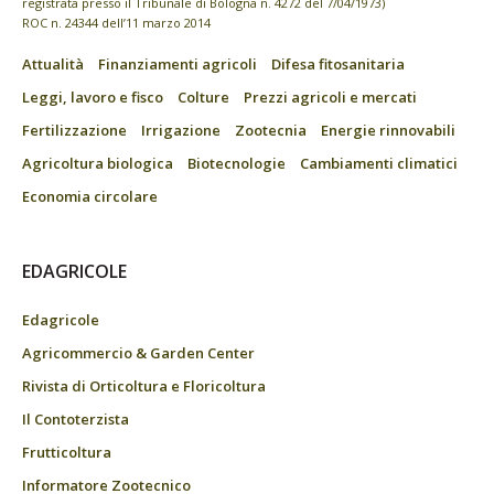
registrata presso il Tribunale di Bologna n. 4272 del 7/04/1973)
ROC n. 24344 dell’11 marzo 2014
Attualità
Finanziamenti agricoli
Difesa fitosanitaria
Leggi, lavoro e fisco
Colture
Prezzi agricoli e mercati
Fertilizzazione
Irrigazione
Zootecnia
Energie rinnovabili
Agricoltura biologica
Biotecnologie
Cambiamenti climatici
Economia circolare
EDAGRICOLE
Edagricole
Agricommercio & Garden Center
Rivista di Orticoltura e Floricoltura
Il Contoterzista
Frutticoltura
Informatore Zootecnico