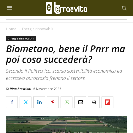
Home
Energie rinnovabili
Energie rinnovabili
Biometano, bene il Pnrr ma
poi cosa succederà?
Secondo il Politecnico, scarsa sostenibilità economica ed
eccessiva burocrazia frenano il settore
Di
Rino Bresciani
6 Novembre 2025