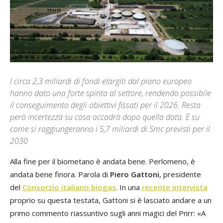
I circa 2,3 miliardi di fondi elargiti dal piano europeo
hanno dato una forte spinta al settore, rendendo possibile
il conseguimento degli obiettivi fissati per il 2026. Resta
però incertezza su cosa accadrà dopo quella data. E su
come si raggiungeranno i 5,7 miliardi di Smc previsti per il
2030
Alla fine per il biometano è andata bene. Perlomeno, è
andata bene finora. Parola di
Piero Gattoni
, presidente
del
Consorzio italiano biogas
. In una
recente intervista
proprio su questa testata, Gattoni si è lasciato andare a un
primo commento riassuntivo sugli anni magici del Pnrr: «A