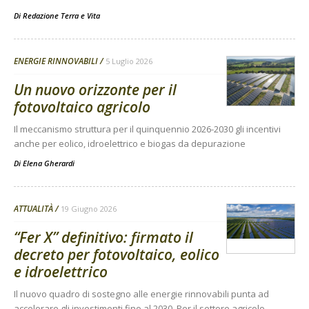
Di
Redazione Terra e Vita
ENERGIE RINNOVABILI
5 Luglio 2026
Un nuovo orizzonte per il
fotovoltaico agricolo
Il meccanismo struttura per il quinquennio 2026-2030 gli incentivi
anche per eolico, idroelettrico e biogas da depurazione
Di
Elena Gherardi
ATTUALITÀ
19 Giugno 2026
“Fer X” definitivo: firmato il
decreto per fotovoltaico, eolico
e idroelettrico
Il nuovo quadro di sostegno alle energie rinnovabili punta ad
accelerare gli investimenti fino al 2030. Per il settore agricolo