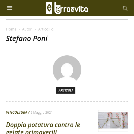
Home
Autori
Articoli di
Stefano Poni
ARTICOLI
VITICOLTURA
5 Maggio 2021
Doppia potatura contro le
gelate primaverili