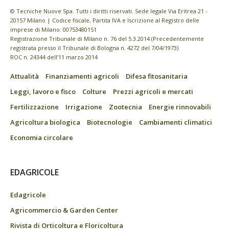
© Tecniche Nuove Spa. Tutti i diritti riservati. Sede legale Via Eritrea 21 -
20157 Milano | Codice fiscale, Partita IVA e Iscrizione al Registro delle
imprese di Milano: 00753480151
Registrazione Tribunale di Milano n. 76 del 5.3.2014 (Precedentemente
registrata presso il Tribunale di Bologna n. 4272 del 7/04/1973)
ROC n. 24344 dell’11 marzo 2014
Attualità
Finanziamenti agricoli
Difesa fitosanitaria
Leggi, lavoro e fisco
Colture
Prezzi agricoli e mercati
Fertilizzazione
Irrigazione
Zootecnia
Energie rinnovabili
Agricoltura biologica
Biotecnologie
Cambiamenti climatici
Economia circolare
EDAGRICOLE
Edagricole
Agricommercio & Garden Center
Rivista di Orticoltura e Floricoltura