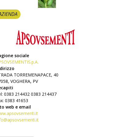
AZIENDA
agione sociale
PSOVSEMENTIS.p.A.
dirizzo
TRADA TORREMENAPACE, 40
7058, VOGHERA, PV
ecapiti
el: 0383 214432 0383 214437
ax: 0383 41653
ito web e email
ww.apsovsementi.it
fo@apsovsementi.it