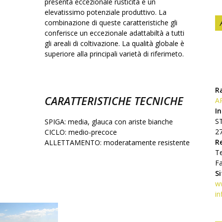
presenta eccezionale rusticità e un
elevatissimo potenziale produttivo. La
combinazione di queste caratteristiche gli
conferisce un eccezionale adattabiltà a tutti
gli areali di coltivazione. La qualità globale è
superiore alla principali varietà di riferimeto.
R
CARATTERISTICHE TECNICHE
A
In
S
SPIGA: media, glauca con ariste bianche
2
CICLO: medio-precoce
R
ALLETTAMENTO: moderatamente resistente
T
F
S
w
in