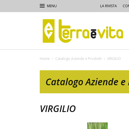
LA RIVISTA
CON
Terra
e
Vita
Home
Catalogo Aziende e Prodotti
VIRGILIO
Catalogo Aziende e 
VIRGILIO