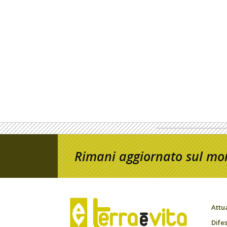
Rimani aggiornato sul mon
Attu
Difes