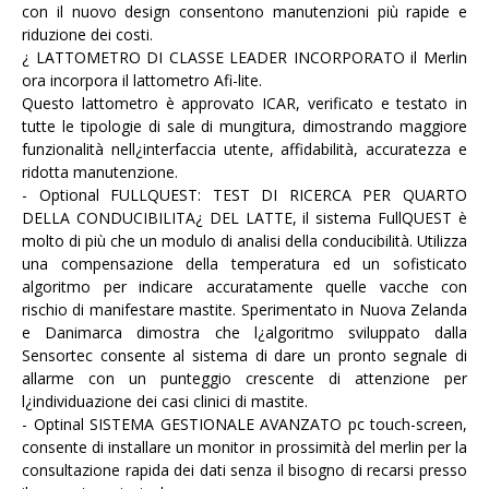
con il nuovo design consentono manutenzioni più rapide e
riduzione dei costi.
¿ LATTOMETRO DI CLASSE LEADER INCORPORATO il Merlin
ora incorpora il lattometro Afi-lite.
Questo lattometro è approvato ICAR, verificato e testato in
tutte le tipologie di sale di mungitura, dimostrando maggiore
funzionalità nell¿interfaccia utente, affidabilità, accuratezza e
ridotta manutenzione.
- Optional FULLQUEST: TEST DI RICERCA PER QUARTO
DELLA CONDUCIBILITA¿ DEL LATTE, il sistema FullQUEST è
molto di più che un modulo di analisi della conducibilità. Utilizza
una compensazione della temperatura ed un sofisticato
algoritmo per indicare accuratamente quelle vacche con
rischio di manifestare mastite. Sperimentato in Nuova Zelanda
e Danimarca dimostra che l¿algoritmo sviluppato dalla
Sensortec consente al sistema di dare un pronto segnale di
allarme con un punteggio crescente di attenzione per
l¿individuazione dei casi clinici di mastite.
- Optinal SISTEMA GESTIONALE AVANZATO pc touch-screen,
consente di installare un monitor in prossimità del merlin per la
consultazione rapida dei dati senza il bisogno di recarsi presso