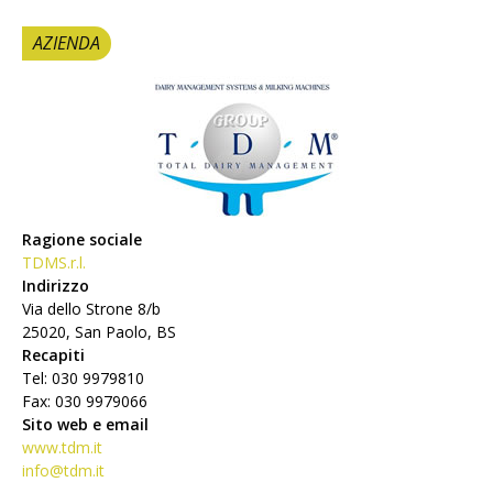
AZIENDA
Ragione sociale
TDMS.r.l.
Indirizzo
Via dello Strone 8/b
25020, San Paolo, BS
Recapiti
Tel: 030 9979810
Fax: 030 9979066
Sito web e email
www.tdm.it
info@tdm.it