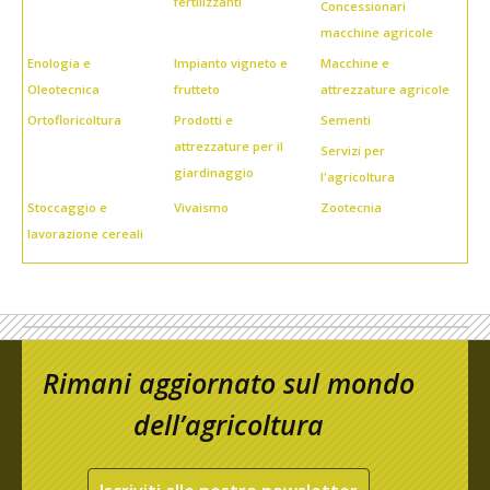
fertilizzanti
Concessionari
macchine agricole
Enologia e
Impianto vigneto e
Macchine e
Oleotecnica
frutteto
attrezzature agricole
Ortofloricoltura
Prodotti e
Sementi
attrezzature per il
Servizi per
giardinaggio
l'agricoltura
Stoccaggio e
Vivaismo
Zootecnia
lavorazione cereali
Rimani aggiornato sul mondo
dell’agricoltura