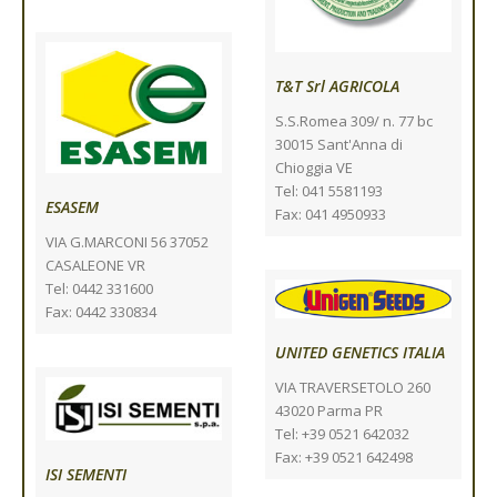
T&T Srl AGRICOLA
S.S.Romea 309/ n. 77 bc
30015 Sant'Anna di
Chioggia VE
Tel: 041 5581193
ESASEM
Fax: 041 4950933
VIA G.MARCONI 56 37052
CASALEONE VR
Tel: 0442 331600
Fax: 0442 330834
UNITED GENETICS ITALIA
VIA TRAVERSETOLO 260
43020 Parma PR
Tel: +39 0521 642032
Fax: +39 0521 642498
ISI SEMENTI