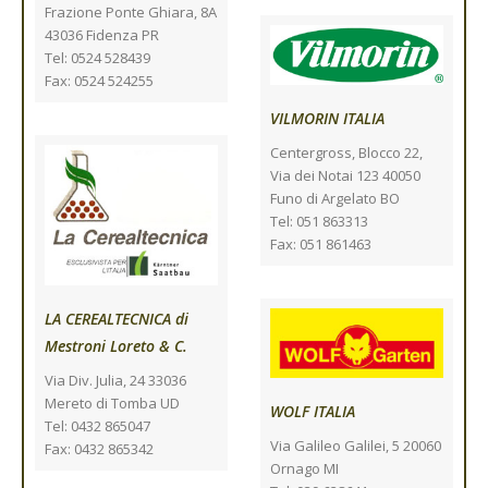
Frazione Ponte Ghiara, 8A
43036 Fidenza PR
Tel: 0524 528439
Fax: 0524 524255
VILMORIN ITALIA
Centergross, Blocco 22,
Via dei Notai 123 40050
Funo di Argelato BO
Tel: 051 863313
Fax: 051 861463
LA CEREALTECNICA di
Mestroni Loreto & C.
Via Div. Julia, 24 33036
Mereto di Tomba UD
WOLF ITALIA
Tel: 0432 865047
Via Galileo Galilei, 5 20060
Fax: 0432 865342
Ornago MI