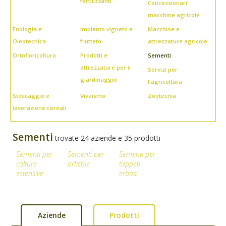
fertilizzanti
Concessionari
macchine agricole
Enologia e
Impianto vigneto e
Macchine e
Oleotecnica
frutteto
attrezzature agricole
Ortofloricoltura
Prodotti e
Sementi
attrezzature per il
Servizi per
giardinaggio
l'agricoltura
Stoccaggio e
Vivaismo
Zootecnia
lavorazione cereali
Sementi
trovate 24 aziende e 35 prodotti
Sementi per
Sementi per
Sementi per
colture
orticole
tappeti
estensive
erbosi
Aziende
Prodotti