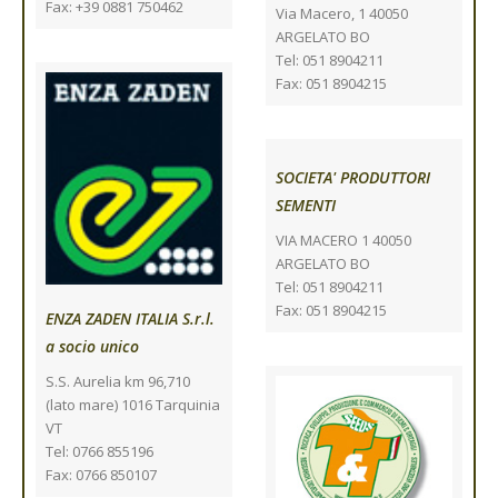
Fax: +39 0881 750462
Via Macero, 1 40050
ARGELATO BO
Tel: 051 8904211
Fax: 051 8904215
SOCIETA' PRODUTTORI
SEMENTI
VIA MACERO 1 40050
ARGELATO BO
Tel: 051 8904211
Fax: 051 8904215
ENZA ZADEN ITALIA S.r.l.
a socio unico
S.S. Aurelia km 96,710
(lato mare) 1016 Tarquinia
VT
Tel: 0766 855196
Fax: 0766 850107