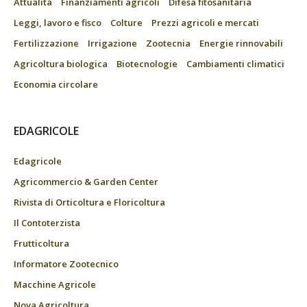
Attualità
Finanziamenti agricoli
Difesa fitosanitaria
Leggi, lavoro e fisco
Colture
Prezzi agricoli e mercati
Fertilizzazione
Irrigazione
Zootecnia
Energie rinnovabili
Agricoltura biologica
Biotecnologie
Cambiamenti climatici
Economia circolare
EDAGRICOLE
Edagricole
Agricommercio & Garden Center
Rivista di Orticoltura e Floricoltura
Il Contoterzista
Frutticoltura
Informatore Zootecnico
Macchine Agricole
Nova Agricoltura