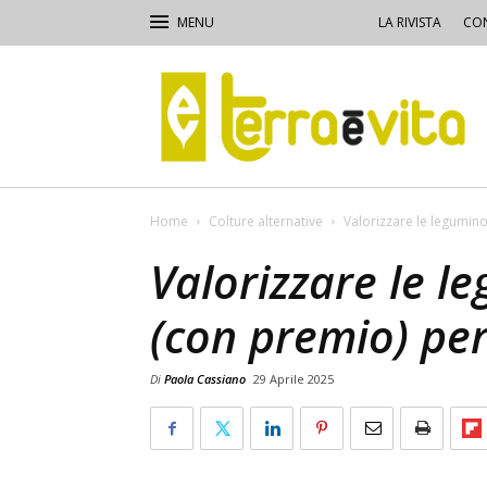
LA RIVISTA
CON
Terra
e
Vita
Home
Colture alternative
Valorizzare le legumino
Valorizzare le l
(con premio) per 
Di
Paola Cassiano
29 Aprile 2025