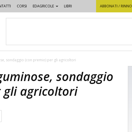
TATTI
CORSI
EDAGRICOLE
LIBRI
ABBONATI / RINN
se, sondaggio (con premio) per gli agricoltori
eguminose, sondaggio
gli agricoltori