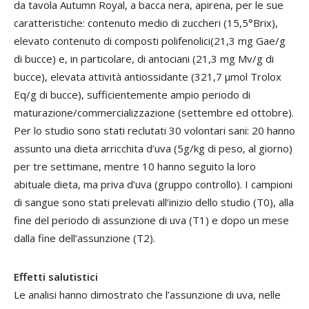
da tavola Autumn Royal, a bacca nera, apirena, per le sue
caratteristiche: contenuto medio di zuccheri (15,5°Brix),
elevato contenuto di composti polifenolici(21,3 mg Gae/g
di bucce) e, in particolare, di antociani (21,3 mg Mv/g di
bucce), elevata attività antiossidante (321,7 µmol Trolox
Eq/g di bucce), sufficientemente ampio periodo di
maturazione/commercializzazione (settembre ed ottobre).
Per lo studio sono stati reclutati 30 volontari sani: 20 hanno
assunto una dieta arricchita d’uva (5g/kg di peso, al giorno)
per tre settimane, mentre 10 hanno seguito la loro
abituale dieta, ma priva d’uva (gruppo controllo). I campioni
di sangue sono stati prelevati all’inizio dello studio (T0), alla
fine del periodo di assunzione di uva (T1) e dopo un mese
dalla fine dell’assunzione (T2).
Effetti salutistici
Le analisi hanno dimostrato che l’assunzione di uva, nelle