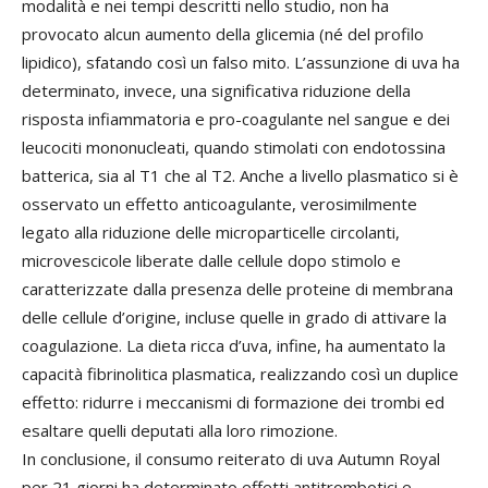
modalità e nei tempi descritti nello studio, non ha
provocato alcun aumento della glicemia (né del profilo
lipidico), sfatando così un falso mito. L’assunzione di uva ha
determinato, invece, una significativa riduzione della
risposta infiammatoria e pro-coagulante nel sangue e dei
leucociti mononucleati, quando stimolati con endotossina
batterica, sia al T1 che al T2. Anche a livello plasmatico si è
osservato un effetto anticoagulante, verosimilmente
legato alla riduzione delle microparticelle circolanti,
microvescicole liberate dalle cellule dopo stimolo e
caratterizzate dalla presenza delle proteine di membrana
delle cellule d’origine, incluse quelle in grado di attivare la
coagulazione. La dieta ricca d’uva, infine, ha aumentato la
capacità fibrinolitica plasmatica, realizzando così un duplice
effetto: ridurre i meccanismi di formazione dei trombi ed
esaltare quelli deputati alla loro rimozione.
In conclusione, il consumo reiterato di uva Autumn Royal
per 21 giorni ha determinato effetti antitrombotici e