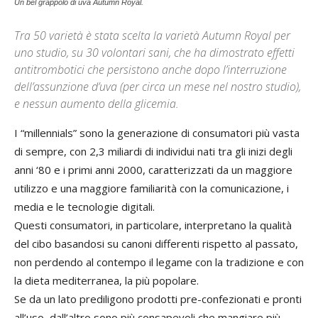
Un bel grappolo di uva Autumn Royal.
Tra 50 varietà è stata scelta la varietà Autumn Royal per
uno studio, su 30 volontari sani, che ha dimostrato effetti
antitrombotici che persistono anche dopo l’interruzione
dell’assunzione d’uva (per circa un mese nel nostro studio),
e nessun aumento della glicemia.
I “millennials” sono la generazione di consumatori più vasta
di sempre, con 2,3 miliardi di individui nati tra gli inizi degli
anni ‘80 e i primi anni 2000, caratterizzati da un maggiore
utilizzo e una maggiore familiarità con la comunicazione, i
media e le tecnologie digitali.
Questi consumatori, in particolare, interpretano la qualità
del cibo basandosi su canoni differenti rispetto al passato,
non perdendo al contempo il legame con la tradizione e con
la dieta mediterranea, la più popolare.
Se da un lato prediligono prodotti pre-confezionati e pronti
all’uso, dall’altro sono più consapevoli che mangiare più