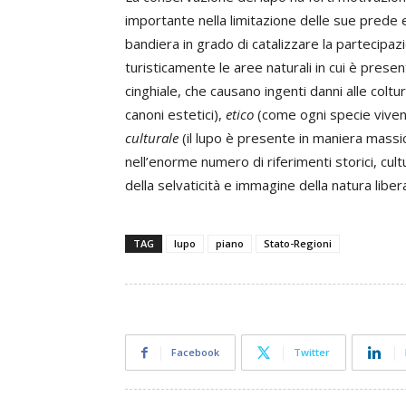
importante nella limitazione delle sue prede e
bandiera in grado di catalizzare la partecipa
turisticamente le aree naturali in cui è present
cinghiale, che causano ingenti danni alle coltu
canoni estetici),
etico
(come ogni specie vivente 
culturale
(il lupo è presente in maniera massicci
nell’enorme numero di riferimenti storici, cultu
della selvaticità e immagine della natura liber
TAG
lupo
piano
Stato-Regioni
Facebook
Twitter