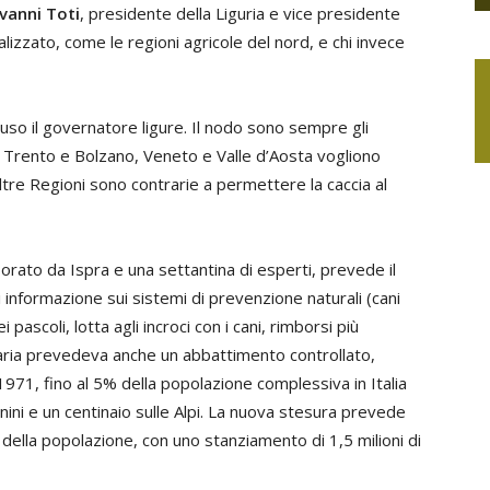
vanni Toti
, presidente della Liguria e vice presidente
alizzato, come le regioni agricole del nord, e chi invece
luso il governatore ligure. Il nodo sono sempre gli
i Trento e Bolzano, Veneto e Valle d’Aosta vogliono
ltre Regioni sono contrarie a permettere la caccia al
borato da Ispra e una settantina di esperti, prevede il
informazione sui sistemi di prevenzione naturali (cani
ei pascoli, lotta agli incroci con i cani, rimborsi più
aria prevedeva anche un abbattimento controllato,
 1971, fino al 5% della popolazione complessiva in Italia
ini e un centinaio sulle Alpi. La nuova stesura prevede
della popolazione, con uno stanziamento di 1,5 milioni di