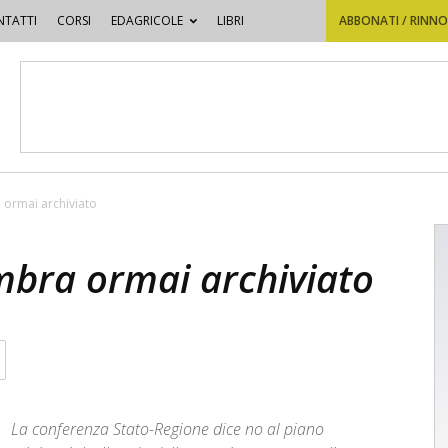
TATTI
CORSI
EDAGRICOLE
LIBRI
ABBONATI / RINN
a ormai archiviato
embra ormai archiviato
La conferenza Stato-Regione dice no al piano