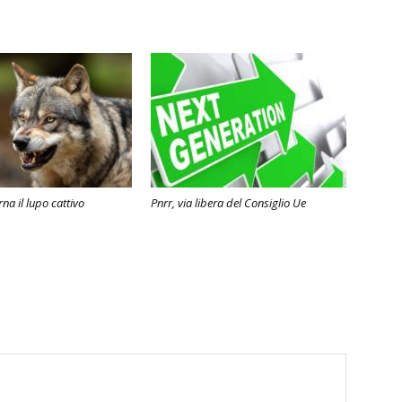
na il lupo cattivo
Pnrr, via libera del Consiglio Ue