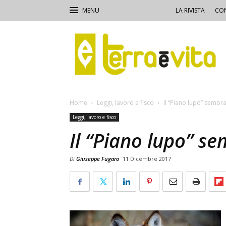
LA RIVISTA
CON
Terra
e
Vita
Home
Leggi, lavoro e fisco
Il “Piano lupo” sembr
Leggi, lavoro e fisco
Il “Piano lupo” s
Di
Giuseppe Fugaro
11 Dicembre 2017