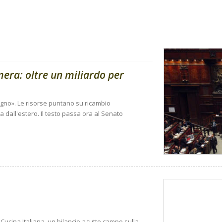
amera: oltre un miliardo per
sogno». Le risorse puntano su ricambio
 dall'estero. Il testo passa ora al Senato
Cucina Italiana, un bilancio a tutto campo sulla