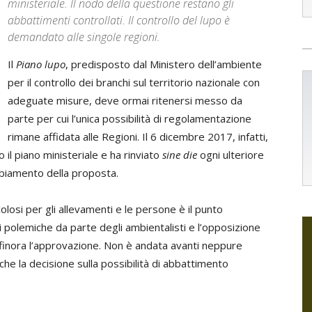
ministeriale. Il nodo della questione restano gli
abbattimenti controllati. Il controllo del lupo è
demandato alle singole regioni.
Il
Piano lupo
, predisposto dal Ministero dell’ambiente
per il controllo dei branchi sul territorio nazionale con
adeguate misure, deve ormai ritenersi messo da
parte per cui l’unica possibilità di regolamentazione
rimane affidata alle Regioni. Il 6 dicembre 2017, infatti,
il piano ministeriale e ha rinviato
sine die
ogni ulteriore
abbiamento della proposta.
icolosi per gli allevamenti e le persone è il punto
 polemiche da parte degli ambientalisti e l’opposizione
 finora l’approvazione. Non è andata avanti neppure
he la decisione sulla possibilità di abbattimento