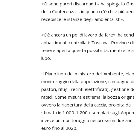
«Ci sono pareri discordanti – ha spiegato
Gio
della Conferenza -, in quanto c’è chi è più pen
recepisce le istanze degli ambientalisti».
«C’è ancora un po’ di lavoro da fare», ha conc
abbattimenti controllati: Toscana, Province d
tenere aperta questa possibilità, mentre le a
lupo.
Il Piano lupo del ministero dell’Ambiente, ela
monitoraggio della popolazione, campagne di 
pastori, rifugi, recinti elettrificati), gestione d
rapidi. Come misura estrema, la bozza origin
ovvero la riapertura della caccia, proibita dal
stimata in 1.000-1.200 esemplari sugli Appenn
invece un monitoraggio nei prossimi due anni 
euro fino al 2020.