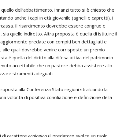
 quello dell’abbattimento. Innanzi tutto si è chiesto che
ando anche i capi in età giovanile (agnelli e capretti), i
 carcassa. Il risarcimento dovrebbe essere congruo e
ia quello indiretto. Altra proposta è quella di istituire il
 maggiormente predate con compiti ben dettagliati e
, alle quali dovrebbe venire corrisposto un premio
ta è quella del diritto alla difesa attiva del patrimonio
itenuto accettabile che un pastore debba assistere allo
zzare strumenti adeguati.
roposta alla Conferenza Stato regioni stralciando la
a volontà di positiva conciliazione e definizione della
i di carattere
ecologico
(il predatore svolge un ruolo