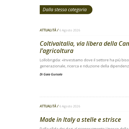
Dalla stessa categoria
ATTUALITÀ
6 Agosto 2026
Coltivaitalia, via libera della C
l’agricoltura
Lollobrigida: «Investiamo dove il settore ha più bi
generazionale, ricerca e riduzione della dipendenza
Di
Gaia Gursola
ATTUALITÀ
6 Agosto 2026
Made in Italy a stelle e strisce
Dalla sfida dei dazi al riconoscimento Unesco della 