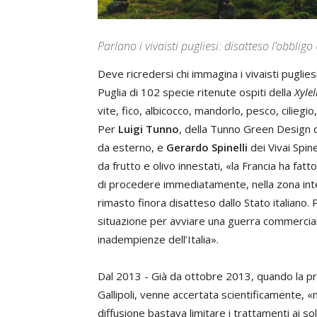
Parlano i vivaisti pugliesi: disatteso l’obblig
Deve ricredersi chi immagina i vivaisti pugliesi 
Puglia di 102 specie ritenute ospiti della
Xylel
vite, fico, albicocco, mandorlo, pesco, ciliegi
Per
Luigi Tunno
, della Tunno Green Design d
da esterno, e
Gerardo Spinelli
dei Vivai Spine
da frutto e olivo innestati, «la Francia ha fat
di procedere immediatamente, nella zona intere
rimasto finora disatteso dallo Stato italiano. 
situazione per avviare una guerra commerciale
inadempienze dell’Italia».
Dal 2013 - Già da ottobre 2013, quando la p
Gallipoli, venne accertata scientificamente, 
diffusione bastava limitare i trattamenti ai sol