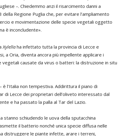
pugliese –. Chiedemmo anzi il risarcimento danni a
3 della Regione Puglia che, per evitare l’ampliamento
mmercio e movimentazione delle specie vegetali oggetto
ena è inconcludente».
la
Xylella
ha infettato tutta la provincia di Lecce e
si, a Oria, diventa ancora più impellente applicare i
 vegetali causate da virus o batteri: la distruzione in situ
 è l’Italia non tempestiva. Addirittura il piano di
r di Lecce dei proprietari dell’oliveto interessato dal
ente e ha passato la palla al Tar del Lazio.
ra stanno schiudendo le uova della sputacchina
rasmette il batterio nonché unica specie diffusa nelle
 distruggere le piante infette, arare i terreni,