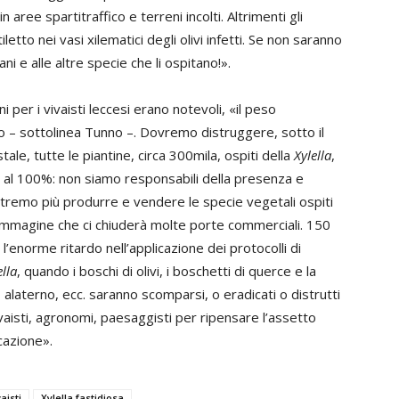
n aree spartitraffico e terreni incolti. Altrimenti gli
iletto nei vasi xilematici degli olivi infetti. Se non saranno
ni e alle altre specie che li ospitano!».
i per i vivaisti leccesi erano notevoli, «il peso
– sottolinea Tunno –. Dovremo distruggere, sotto il
ale, tutte le piantine, circa 300mila, ospiti della
Xylella
,
i al 100%: non siamo responsabili della presenza e
potremo più produrre e vendere le specie vegetali ospiti
immagine che ci chiuderà molte porte commerciali. 150
l’enorme ritardo nell’applicazione dei protocolli di
ella
, quando i boschi di olivi, i boschetti di querce e la
alaterno, ecc. saranno scomparsi, o eradicati o distrutti
vaisti, agronomi, paesaggisti per ripensare l’assetto
cazione».
vaisti
Xylella fastidiosa