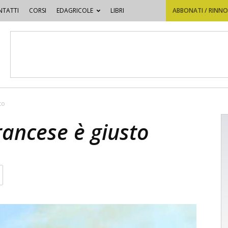
TATTI
CORSI
EDAGRICOLE
LIBRI
ABBONATI / RINN
to
francese è giusto