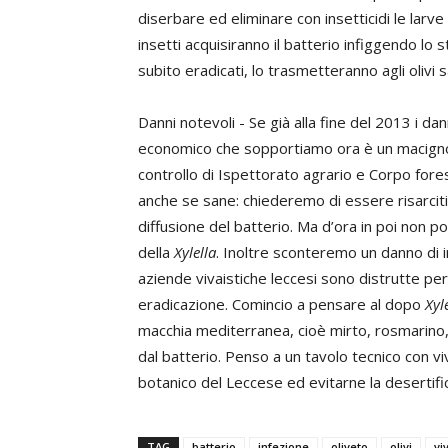
diserbare ed eliminare con insetticidi le larve i
insetti acquisiranno il batterio infiggendo lo st
subito eradicati, lo trasmetteranno agli olivi sa
Danni notevoli - Se già alla fine del 2013 i dann
economico che sopportiamo ora è un macigno 
controllo di Ispettorato agrario e Corpo forest
anche se sane: chiederemo di essere risarcit
diffusione del batterio. Ma d’ora in poi non 
della
Xylella
. Inoltre sconteremo un danno di 
aziende vivaistiche leccesi sono distrutte per 
eradicazione. Comincio a pensare al dopo
Xyl
macchia mediterranea, cioè mirto, rosmarino, 
dal batterio. Penso a un tavolo tecnico con vi
botanico del Leccese ed evitarne la desertifi
TAG
batterio
infezione
oliveto
olivi
vi