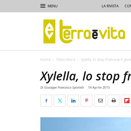
LA RIVISTA
CON
Terra
e
Vita
Home
Olivicoltura
Xylella, lo stop francese è gius
Xylella, lo stop 
Di Giuseppe Francesco Sportelli
-
14 Aprile 2015