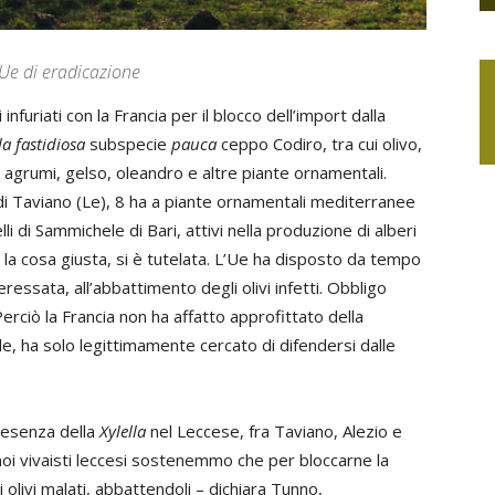
o Ue di eradicazione
infuriati con la Francia per il blocco dell’import dalla
la fastidiosa
subspecie
pauca
ceppo Codiro, tra cui olivo,
o, agrumi, gelso, oleandro e altre piante ornamentali.
i Taviano (Le), 8 ha a piante ornamentali mediterranee
lli di Sammichele di Bari, attivi nella produzione di alberi
to la cosa giusta, si è tutelata. L’Ue ha disposto da tempo
ssata, all’abbattimento degli olivi infetti. Obbligo
Perciò la Francia non ha affatto approfittato della
, ha solo legittimamente cercato di difendersi dalle
resenza della
Xylella
nel Leccese, fra Taviano, Alezio e
«noi vivaisti leccesi sostenemmo che per bloccarne la
i olivi malati, abbattendoli – dichiara Tunno,