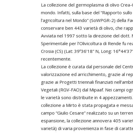
La collezione del germoplasma di olivo Crea-O
mondo. Infatti, sulla base del “Rapporto sullo
l’agricoltura nel Mondo” (SoWPGR-2) della Fao
conservare ben 443 varietà di olivo, che rap
Avviata nel 1997 sotto la direzione del dott. 
Sperimentale per l’Olivicoltura di Rende fu re
Crosia (CS) (Lat: 39º36’18” N, Long: 16°44’37
recentemente.
La collezione è curata dal personale del Cen
valorizzazione ed arricchimento, grazie al re
grazie ai Progetti triennali finanziati nell’a
Vegetali (RGV-FAO) dal Mipaaf. Nei campi ogni
le varietà sono distribuite in 4 appezzamenti
collezione a Mirto è stata propagata e messa a
campo “Giulio Cesare” realizzato su un terren
espansione, la collezione annovera 405 variet
varietà) di varia provenienza in fase di caratt