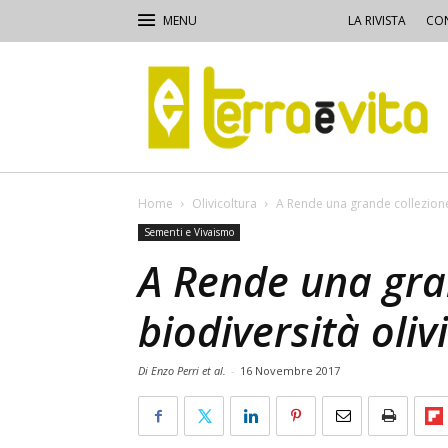
LA RIVISTA
CON
Terra
e
Vita
Home
Olivicoltura
A Rende una grande collezione 
Sementi e Vivaismo
A Rende una gra
biodiversità oliv
Di Enzo Perri et al.
-
16 Novembre 2017