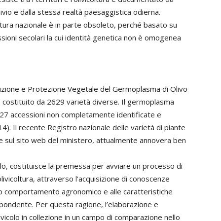
ivio e dalla stessa realtà paesaggistica odierna.
oltura nazionale è in parte obsoleto, perché basato su
essioni secolari la cui identità genetica non è omogenea
oduzione e Protezione Vegetale del Germoplasma di Olivo
è costituito da 2629 varietà diverse. Il germoplasma
e 827 accessioni non completamente identificate e
014). Il recente Registro nazionale delle varietà di piante
le sul sito web del ministero, attualmente annovera ben
lo, costituisce la premessa per avviare un processo di
livicoltura, attraverso l’acquisizione di conoscenze
loro comportamento agronomico e alle caratteristiche
spondente. Per questa ragione, l’elaborazione e
icolo in collezione in un campo di comparazione nello