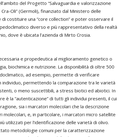
ell’ambito del Progetto “Salvaguardia e valorizzazione
 Cra-Oli” (Germoli), finanziato dal Ministero delle
ne di costituire una “core collection” e poter osservare il
edoclimatico diverso e più rappresentativo della realtà
Ionio, dove è ubicata l’azienda di Mirto Crosia.
necessaria e propedeutica al miglioramento genetico o
ogia, biochimica e nutrizione. La disponibilità di oltre 500
edoclimatico, ad esempio, permette di verificare
un individuo, permettendo la comparazione tra le varietà
enti, o meno suscettibili, a stress biotici ed abiotici. In
 è la “autenticazione” di tutti gli individui presenti, il cui
agione, sia i marcatori molecolari che la descrizione
 molecolari, e, in particolare, i marcatori micro satellite
 utilizzati per l’identificazione delle varietà di olivo.
ttato metodologie comuni per la caratterizzazione