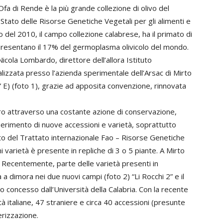
fa di Rende è la più grande collezione di olivo del
 Stato delle Risorse Genetiche Vegetali per gli alimenti e
 del 2010, il campo collezione calabrese, ha il primato di
presentano il 17% del germoplasma olivicolo del mondo.
Nicola Lombardo, direttore dell’allora Istituto
alizzata presso l’azienda sperimentale dell’Arsac di Mirto
” E) (foto 1), grazie ad apposita convenzione, rinnovata
tro attraverso una costante azione di conservazione,
perimento di nuove accessioni e varietà, soprattutto
mbito del Trattato internazionale Fao – Risorse Genetiche
 varietà è presente in repliche di 3 o 5 piante. A Mirto
. Recentemente, parte delle varietà presenti in
 dimora nei due nuovi campi (foto 2) “Li Rocchi 2” e il
o concesso dall’Università della Calabria. Con la recente
à italiane, 47 straniere e circa 40 accessioni (presunte
erizzazione.