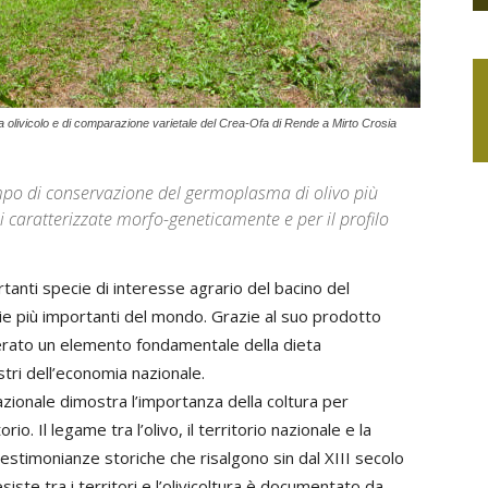
a olivicolo e di comparazione varietale del Crea-Ofa di Rende a Mirto Crosia
campo di conservazione del germoplasma di olivo più
 caratterizzate morfo-geneticamente e per il profilo
rtanti specie di interesse agrario del bacino del
ie più importanti del mondo. Grazie al suo prodotto
siderato un elemento fondamentale della dieta
tri dell’economia nazionale.
nazionale dimostra l’importanza della coltura per
io. Il legame tra l’olivo, il territorio nazionale e la
stimonianze storiche che risalgono sin dal XIII secolo
 esiste tra i territori e l’olivicoltura è documentato da