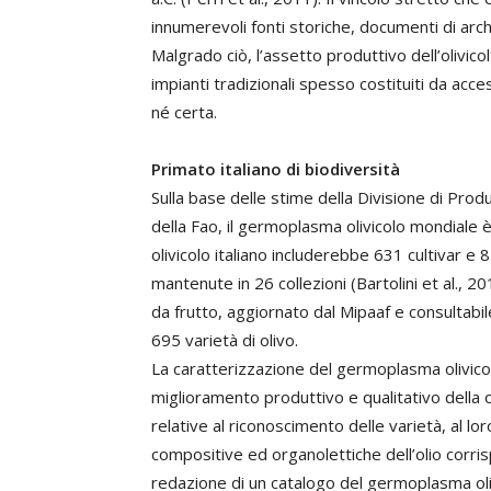
innumerevoli fonti storiche, documenti di arch
Malgrado ciò, l’assetto produttivo dell’olivic
impianti tradizionali spesso costituiti da acc
né certa.
Primato italiano di biodiversità
Sulla base delle stime della Divisione di Pr
della Fao, il germoplasma olivicolo mondiale 
olivicolo italiano includerebbe 631 cultivar 
mantenute in 26 collezioni (Bartolini et al., 2
da frutto, aggiornato dal Mipaaf e consultabi
695 varietà di olivo.
La caratterizzazione del germoplasma olivico
miglioramento produttivo e qualitativo della o
relative al riconoscimento delle varietà, al 
compositive ed organolettiche dell’olio corri
redazione di un catalogo del germoplasma oliv