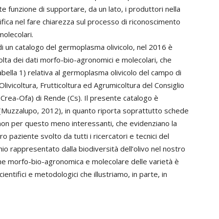
 funzione di supportare, da un lato, i produttori nella
ntifica nel fare chiarezza sul processo di riconoscimento
molecolari.
di un catalogo del germoplasma olivicolo, nel 2016 è
lta dei dati morfo-bio-agronomici e molecolari, che
bella 1) relativa al germoplasma olivicolo del campo di
Olivicoltura, Frutticoltura ed Agrumicoltura del Consiglio
a (Crea-Ofa) di Rende (Cs). Il presente catalogo è
Muzzalupo, 2012), in quanto riporta soprattutto schede
 non per questo meno interessanti, che evidenziano la
ro paziente svolto da tutti i ricercatori e tecnici del
nio rappresentato dalla biodiversità dell’olivo nel nostro
one morfo-bio-agronomica e molecolare delle varietà è
entifici e metodologici che illustriamo, in parte, in