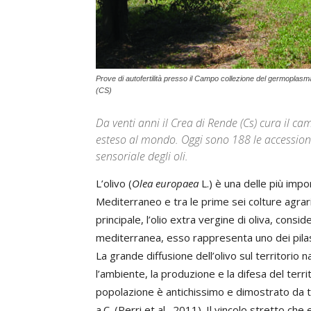
Prove di autofertilità presso il Campo collezione del germoplasm
(CS)
Da venti anni il Crea di Rende (Cs) cura il 
esteso al mondo. Oggi sono 188 le accessioni
sensoriale degli oli.
L’olivo (
Olea europaea
L.) è una delle più impo
Mediterraneo e tra le prime sei colture agrar
principale, l’olio extra vergine di oliva, con
mediterranea, esso rappresenta uno dei pilas
La grande diffusione dell’olivo sul territorio 
l’ambiente, la produzione e la difesa del territor
popolazione è antichissimo e dimostrato da te
a.C. (Perri et al., 2011). Il vincolo stretto che