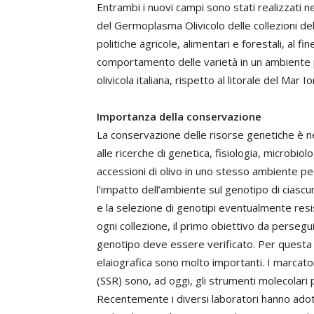
Entrambi i nuovi campi sono stati realizzati n
del Germoplasma Olivicolo delle collezioni del
politiche agricole, alimentari e forestali, al fi
comportamento delle varietà in un ambiente p
olivicola italiana, rispetto al litorale del Mar 
Importanza della conservazione
La conservazione delle risorse genetiche è 
alle ricerche di genetica, fisiologia, microbiol
accessioni di olivo in uno stesso ambiente p
l’impatto dell’ambiente sul genotipo di ciasc
e la selezione di genotipi eventualmente resist
ogni collezione, il primo obiettivo da perseguire
genotipo deve essere verificato. Per questa r
elaiografica sono molto importanti. I marcatori
(SSR) sono, ad oggi, gli strumenti molecolari più
Recentemente i diversi laboratori hanno ado