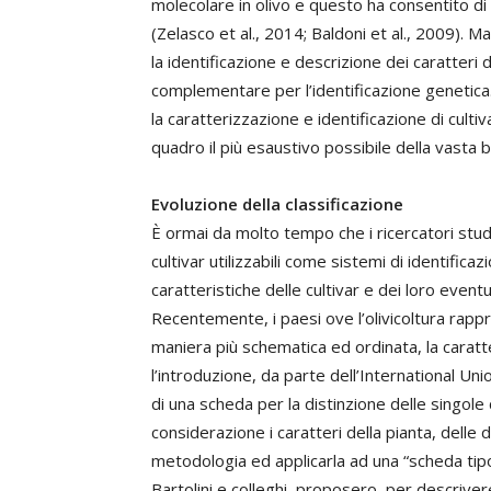
molecolare in olivo e questo ha consentito di 
(Zelasco et al., 2014; Baldoni et al., 2009). 
la identificazione e descrizione dei caratter
complementare per l’identificazione genetica.
la caratterizzazione e identificazione di culti
quadro il più esaustivo possibile della vasta bi
Evoluzione della classificazione
È ormai da molto tempo che i ricercatori studi
cultivar utilizzabili come sistemi di identif
caratteristiche delle cultivar e dei loro eventu
Recentemente, i paesi ove l’olivicoltura rappr
maniera più schematica ed ordinata, la carat
l’introduzione, da parte dell’International Un
di una scheda per la distinzione delle singole
considerazione i caratteri della pianta, delle 
metodologia ed applicarla ad una “scheda tipo” 
Bartolini e colleghi, proposero, per descriv