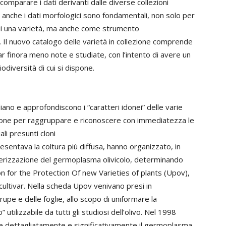
comparare i dati derivanti dalle diverse collezioni
Ma anche i dati morfologici sono fondamentali, non solo per
i di una varietà, ma anche come strumento
 Il nuovo catalogo delle varietà in collezione comprende
var finora meno note e studiate, con l’intento di avere un
odiversità di cui si dispone.
ano e approfondiscono i “caratteri idonei” delle varie
icazione per raggruppare e riconoscere con immediatezza le
ali presunti cloni
esentava la coltura più diffusa, hanno organizzato, in
terizzazione del germoplasma olivicolo, determinando
ion for the Protection Of new Varieties of plants (Upov),
 cultivar. Nella scheda Upov venivano presi in
drupe e delle foglie, allo scopo di uniformare la
utilizzabile da tutti gli studiosi dell’olivo. Nel 1998
ere dettagliatamente e significativamente il germoplasma