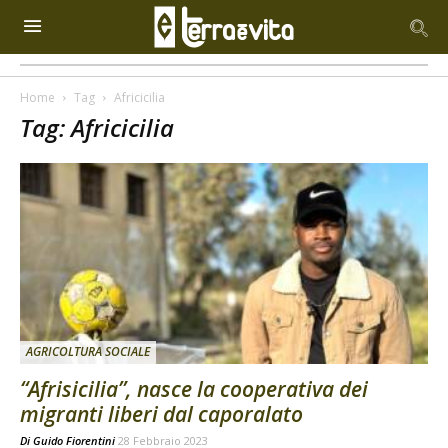
Home
Tag
Africicilia
Tag: Africicilia
AGRICOLTURA SOCIALE
“Afrisicilia”, nasce la cooperativa dei
migranti liberi dal caporalato
Di
Guido Fiorentini
28 Febbraio 2023