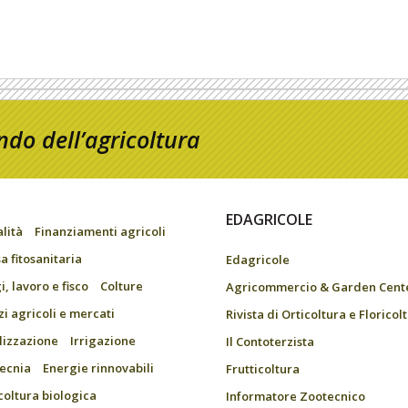
do dell’agricoltura
EDAGRICOLE
alità
Finanziamenti agricoli
a fitosanitaria
Edagricole
, lavoro e fisco
Colture
Agricommercio & Garden Cent
zi agricoli e mercati
Rivista di Orticoltura e Floricol
ilizzazione
Irrigazione
Il Contoterzista
ecnia
Energie rinnovabili
Frutticoltura
coltura biologica
Informatore Zootecnico