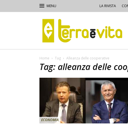
LA RIVISTA
CON
Terra
e
Vita
Home
Tag
Alleanza delle cooperative
Tag: alleanza delle co
ECONOMIA