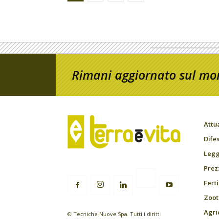
Rimani aggiornato sul mon
Attu
Difes
Leggi
Prez
Fert
Zoot
Agri
© Tecniche Nuove Spa. Tutti i diritti