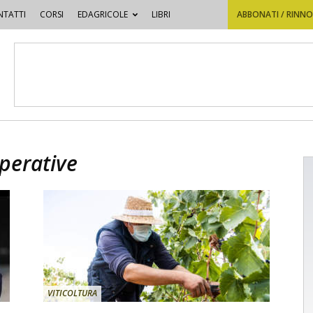
TATTI
CORSI
EDAGRICOLE
LIBRI
ABBONATI / RINN
operative
VITICOLTURA