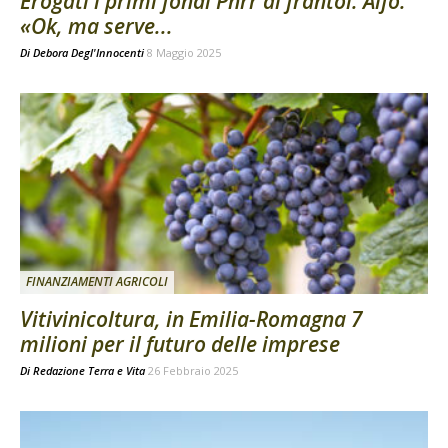
Erogati i primi fondi Pnrr ai frantoi. Aifo:
«Ok, ma serve...
Di
Debora Degl'Innocenti
8 Maggio 2025
FINANZIAMENTI AGRICOLI
Vitivinicoltura, in Emilia-Romagna 7
milioni per il futuro delle imprese
Di
Redazione Terra e Vita
26 Febbraio 2025