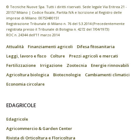
© Tecniche Nuove Spa. Tutti i diritti riservati. Sede legale Via Eritrea 21 -
20157 Milano | Codice fiscale, Partita IVA e Iscrizione al Registro delle
imprese di Milano: 00753480151
Registrazione Tribunale di Milano n. 76 del 5.3.2014 (Precedentemente
registrata presso il Tribunale di Bologna n. 4272 del 7/04/1973)
ROC n. 24344 dell’11 marzo 2014
Attualità
Finanziamenti agricoli
Difesa fitosanitaria
Leggi, lavoro e fisco
Colture
Prezzi agricoli e mercati
Fertilizzazione
Irrigazione
Zootecnia
Energie rinnovabili
Agricoltura biologica
Biotecnologie
Cambiamenti climatici
Economia circolare
EDAGRICOLE
Edagricole
Agricommercio & Garden Center
Rivista di Orticoltura e Floricoltura