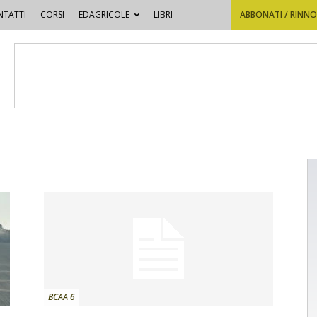
TATTI
CORSI
EDAGRICOLE
LIBRI
ABBONATI / RINN
BCAA 6