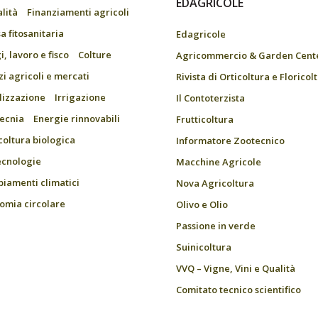
EDAGRICOLE
alità
Finanziamenti agricoli
a fitosanitaria
Edagricole
, lavoro e fisco
Colture
Agricommercio & Garden Cent
zi agricoli e mercati
Rivista di Orticoltura e Floricol
ilizzazione
Irrigazione
Il Contoterzista
ecnia
Energie rinnovabili
Frutticoltura
coltura biologica
Informatore Zootecnico
ecnologie
Macchine Agricole
iamenti climatici
Nova Agricoltura
omia circolare
Olivo e Olio
Passione in verde
Suinicoltura
VVQ – Vigne, Vini e Qualità
Comitato tecnico scientifico