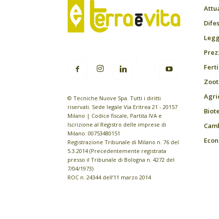
Attu
Difes
Leggi
Prez
Fert
Zoot
Agri
© Tecniche Nuove Spa. Tutti i diritti
riservati. Sede legale Via Eritrea 21 - 20157
Biot
Milano | Codice fiscale, Partita IVA e
Iscrizione al Registro delle imprese di
Camb
Milano: 00753480151
Econ
Registrazione Tribunale di Milano n. 76 del
5.3.2014 (Precedentemente registrata
presso il Tribunale di Bologna n. 4272 del
7/04/1973)
ROC n. 24344 dell’11 marzo 2014