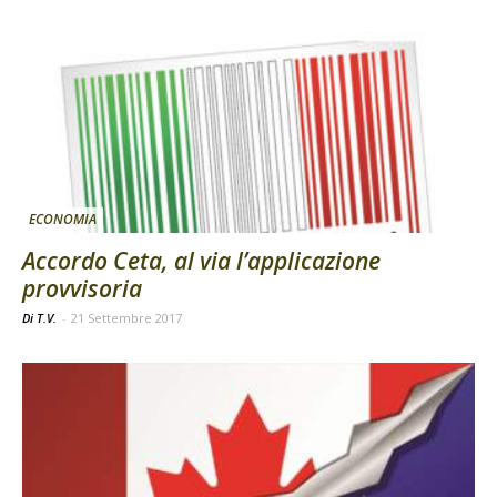
ECONOMIA
Accordo Ceta, al via l’applicazione
provvisoria
Di T.V.
-
21 Settembre 2017