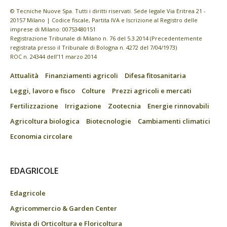
© Tecniche Nuove Spa. Tutti i diritti riservati. Sede legale Via Eritrea 21 -
20157 Milano | Codice fiscale, Partita IVA e Iscrizione al Registro delle
imprese di Milano: 00753480151
Registrazione Tribunale di Milano n. 76 del 5.3.2014 (Precedentemente
registrata presso il Tribunale di Bologna n. 4272 del 7/04/1973)
ROC n. 24344 dell’11 marzo 2014
Attualità
Finanziamenti agricoli
Difesa fitosanitaria
Leggi, lavoro e fisco
Colture
Prezzi agricoli e mercati
Fertilizzazione
Irrigazione
Zootecnia
Energie rinnovabili
Agricoltura biologica
Biotecnologie
Cambiamenti climatici
Economia circolare
EDAGRICOLE
Edagricole
Agricommercio & Garden Center
Rivista di Orticoltura e Floricoltura