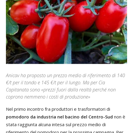
Anicav ha proposto un prezzo medio di riferimento di 140
€/t per il tondo e 145 €/t per il lungo. Ma per Cia
Capitanata sono «prezzi fuori dalla realtà perché non
coprono nemmeno i costi di produzione»
Nel primo incontro fra produttori e trasformatori di
pomodoro da industria nel bacino del Centro-Sud
non è
stata raggiunta alcuna intesa sul prezzo medio di
riferimento del pomodoro per la prossima campagna. Per