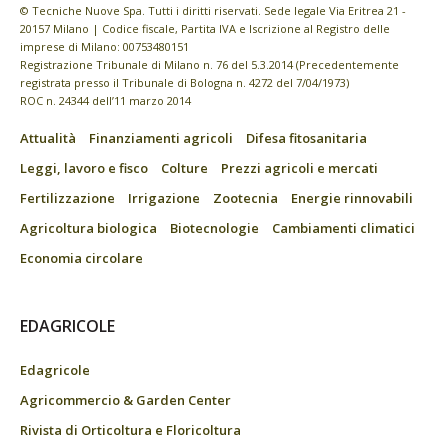
© Tecniche Nuove Spa. Tutti i diritti riservati. Sede legale Via Eritrea 21 -
20157 Milano | Codice fiscale, Partita IVA e Iscrizione al Registro delle
imprese di Milano: 00753480151
Registrazione Tribunale di Milano n. 76 del 5.3.2014 (Precedentemente
registrata presso il Tribunale di Bologna n. 4272 del 7/04/1973)
ROC n. 24344 dell’11 marzo 2014
Attualità
Finanziamenti agricoli
Difesa fitosanitaria
Leggi, lavoro e fisco
Colture
Prezzi agricoli e mercati
Fertilizzazione
Irrigazione
Zootecnia
Energie rinnovabili
Agricoltura biologica
Biotecnologie
Cambiamenti climatici
Economia circolare
EDAGRICOLE
Edagricole
Agricommercio & Garden Center
Rivista di Orticoltura e Floricoltura