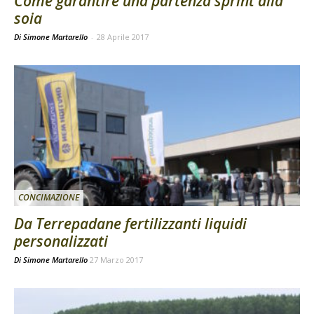
Come garantire una partenza sprint alla
soia
Di Simone Martarello
-
28 Aprile 2017
CONCIMAZIONE
Da Terrepadane fertilizzanti liquidi
personalizzati
Di
Simone Martarello
27 Marzo 2017