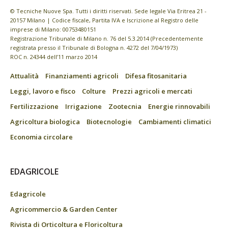
© Tecniche Nuove Spa. Tutti i diritti riservati. Sede legale Via Eritrea 21 -
20157 Milano | Codice fiscale, Partita IVA e Iscrizione al Registro delle
imprese di Milano: 00753480151
Registrazione Tribunale di Milano n. 76 del 5.3.2014 (Precedentemente
registrata presso il Tribunale di Bologna n. 4272 del 7/04/1973)
ROC n. 24344 dell’11 marzo 2014
Attualità
Finanziamenti agricoli
Difesa fitosanitaria
Leggi, lavoro e fisco
Colture
Prezzi agricoli e mercati
Fertilizzazione
Irrigazione
Zootecnia
Energie rinnovabili
Agricoltura biologica
Biotecnologie
Cambiamenti climatici
Economia circolare
EDAGRICOLE
Edagricole
Agricommercio & Garden Center
Rivista di Orticoltura e Floricoltura