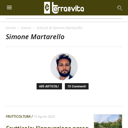
Home
Autori
Articoli di Simone Martarello
Simone Martarello
685 ARTICOLI
15 Commenti
FRUTTICOLTURA
13 Aprile 2026