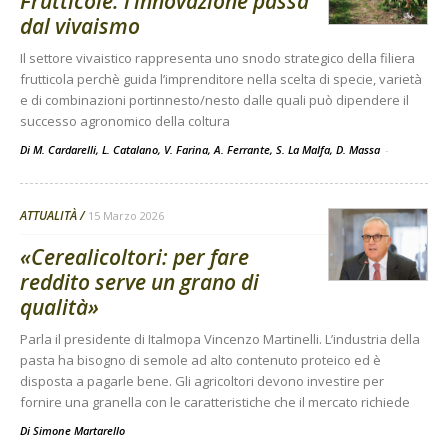
Frutticole: l’innovazione passa
dal vivaismo
Il settore vivaistico rappresenta uno snodo strategico della filiera
frutticola perchè guida l’imprenditore nella scelta di specie, varietà
e di combinazioni portinnesto/nesto dalle quali può dipendere il
successo agronomico della coltura
Di M. Cardarelli, L. Catalano, V. Farina, A. Ferrante, S. La Malfa, D. Massa
-
ATTUALITÀ
15 Marzo 2026
«Cerealicoltori: per fare
reddito serve un grano di
qualità»
Parla il presidente di Italmopa Vincenzo Martinelli. L’industria della
pasta ha bisogno di semole ad alto contenuto proteico ed è
disposta a pagarle bene. Gli agricoltori devono investire per
fornire una granella con le caratteristiche che il mercato richiede
Di
Simone Martarello