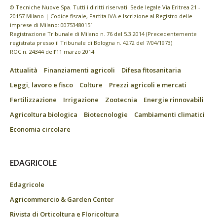
© Tecniche Nuove Spa. Tutti i diritti riservati. Sede legale Via Eritrea 21 -
20157 Milano | Codice fiscale, Partita IVA e Iscrizione al Registro delle
imprese di Milano: 00753480151
Registrazione Tribunale di Milano n. 76 del 5.3.2014 (Precedentemente
registrata presso il Tribunale di Bologna n. 4272 del 7/04/1973)
ROC n. 24344 dell’11 marzo 2014
Attualità
Finanziamenti agricoli
Difesa fitosanitaria
Leggi, lavoro e fisco
Colture
Prezzi agricoli e mercati
Fertilizzazione
Irrigazione
Zootecnia
Energie rinnovabili
Agricoltura biologica
Biotecnologie
Cambiamenti climatici
Economia circolare
EDAGRICOLE
Edagricole
Agricommercio & Garden Center
Rivista di Orticoltura e Floricoltura