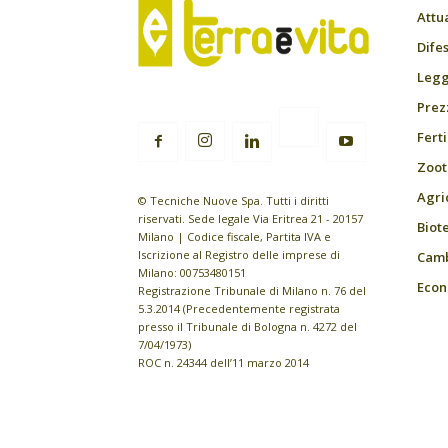
Attu
Difes
Leggi
Prez
Fert
Zoot
Agri
© Tecniche Nuove Spa. Tutti i diritti
riservati. Sede legale Via Eritrea 21 - 20157
Biot
Milano | Codice fiscale, Partita IVA e
Iscrizione al Registro delle imprese di
Camb
Milano: 00753480151
Econ
Registrazione Tribunale di Milano n. 76 del
5.3.2014 (Precedentemente registrata
presso il Tribunale di Bologna n. 4272 del
7/04/1973)
ROC n. 24344 dell’11 marzo 2014