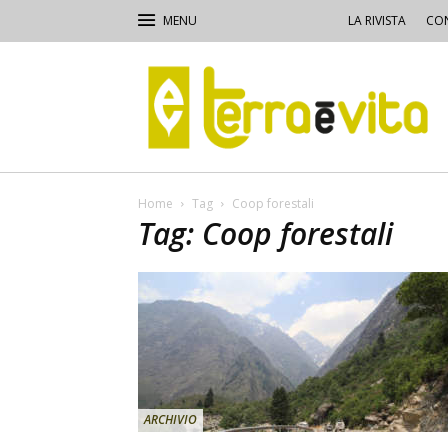
LA RIVISTA
CON
Terra
e
Vita
Home
Tag
Coop forestali
Tag: Coop forestali
ARCHIVIO