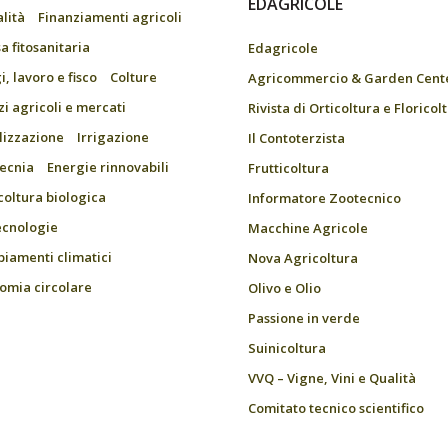
EDAGRICOLE
alità
Finanziamenti agricoli
a fitosanitaria
Edagricole
, lavoro e fisco
Colture
Agricommercio & Garden Cent
zi agricoli e mercati
Rivista di Orticoltura e Floricol
ilizzazione
Irrigazione
Il Contoterzista
ecnia
Energie rinnovabili
Frutticoltura
coltura biologica
Informatore Zootecnico
ecnologie
Macchine Agricole
iamenti climatici
Nova Agricoltura
omia circolare
Olivo e Olio
Passione in verde
Suinicoltura
VVQ – Vigne, Vini e Qualità
Comitato tecnico scientifico