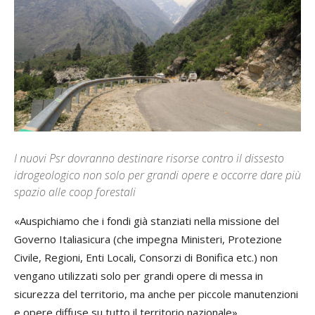
I nuovi Psr dovranno destinare risorse contro il dissesto
idrogeologico non solo per grandi opere e occorre dare più
spazio alle coop forestali
«Auspichiamo che i fondi già stanziati nella missione del
Governo Italiasicura (che impegna Ministeri, Protezione
Civile, Regioni, Enti Locali, Consorzi di Bonifica etc.) non
vengano utilizzati solo per grandi opere di messa in
sicurezza del territorio, ma anche per piccole manutenzioni
e opere diffuse su tutto il territorio nazionale».