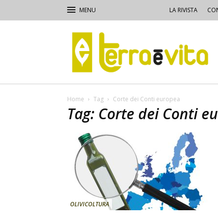
LA RIVISTA
CON
Terra
e
Vita
Home
Tag
Corte dei Conti europea
Tag: Corte dei Conti e
OLIVICOLTURA