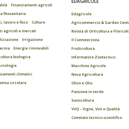
EDAGRICOLE
alità
Finanziamenti agricoli
a fitosanitaria
Edagricole
, lavoro e fisco
Colture
Agricommercio & Garden Cent
zi agricoli e mercati
Rivista di Orticoltura e Floricol
ilizzazione
Irrigazione
Il Contoterzista
ecnia
Energie rinnovabili
Frutticoltura
coltura biologica
Informatore Zootecnico
ecnologie
Macchine Agricole
iamenti climatici
Nova Agricoltura
omia circolare
Olivo e Olio
Passione in verde
Suinicoltura
VVQ – Vigne, Vini e Qualità
Comitato tecnico scientifico