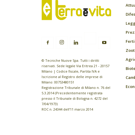
Attu
Difes
Leggi
Prez
Fert
Zoot
Agri
© Tecniche Nuove Spa. Tutti i diritti
riservati. Sede legale Via Eritrea 21 - 20157
Biot
Milano | Codice fiscale, Partita IVA e
Iscrizione al Registro delle imprese di
Camb
Milano: 00753480151
Econ
Registrazione Tribunale di Milano n. 76 del
5.3.2014 (Precedentemente registrata
presso il Tribunale di Bologna n. 4272 del
7/04/1973)
ROC n. 24344 dell’11 marzo 2014