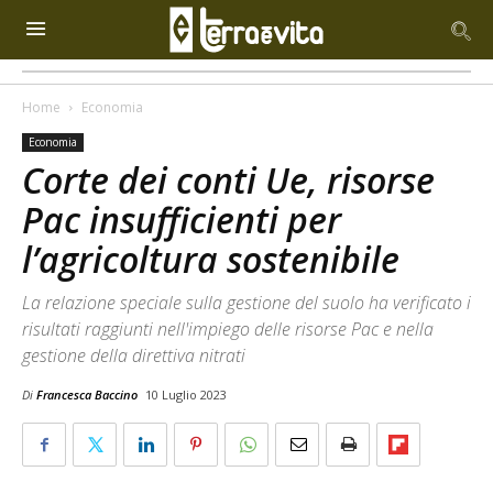
Home
Economia
Economia
Corte dei conti Ue, risorse
Pac insufficienti per
l’agricoltura sostenibile
La relazione speciale sulla gestione del suolo ha verificato i
risultati raggiunti nell'impiego delle risorse Pac e nella
gestione della direttiva nitrati
Di
Francesca Baccino
10 Luglio 2023