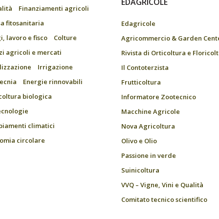
EDAGRICOLE
alità
Finanziamenti agricoli
a fitosanitaria
Edagricole
, lavoro e fisco
Colture
Agricommercio & Garden Cent
zi agricoli e mercati
Rivista di Orticoltura e Floricol
ilizzazione
Irrigazione
Il Contoterzista
ecnia
Energie rinnovabili
Frutticoltura
coltura biologica
Informatore Zootecnico
ecnologie
Macchine Agricole
iamenti climatici
Nova Agricoltura
omia circolare
Olivo e Olio
Passione in verde
Suinicoltura
VVQ – Vigne, Vini e Qualità
Comitato tecnico scientifico