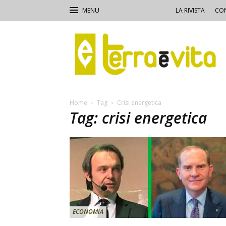
LA RIVISTA
CON
Terra
e
Vita
Home
Tag
Crisi energetica
Tag: crisi energetica
ECONOMIA