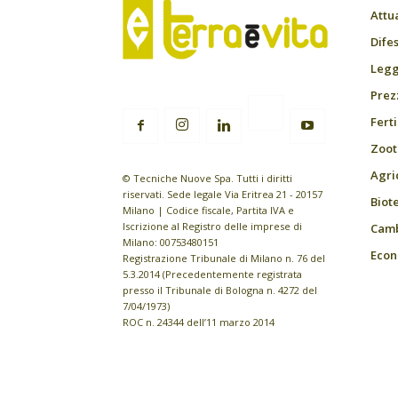
Attu
Difes
Leggi
Prez
Fert
Zoot
Agri
© Tecniche Nuove Spa. Tutti i diritti
riservati. Sede legale Via Eritrea 21 - 20157
Biot
Milano | Codice fiscale, Partita IVA e
Iscrizione al Registro delle imprese di
Camb
Milano: 00753480151
Econ
Registrazione Tribunale di Milano n. 76 del
5.3.2014 (Precedentemente registrata
presso il Tribunale di Bologna n. 4272 del
7/04/1973)
ROC n. 24344 dell’11 marzo 2014