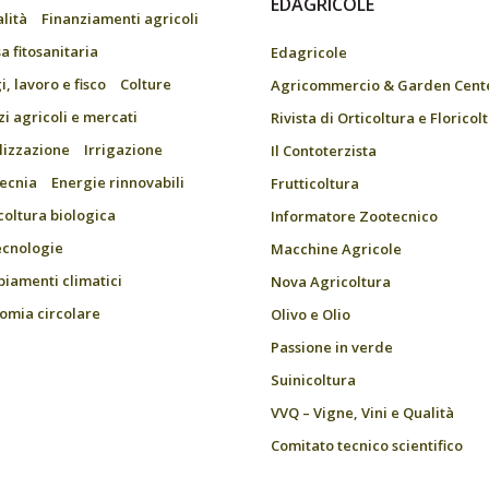
EDAGRICOLE
alità
Finanziamenti agricoli
a fitosanitaria
Edagricole
, lavoro e fisco
Colture
Agricommercio & Garden Cent
zi agricoli e mercati
Rivista di Orticoltura e Floricol
ilizzazione
Irrigazione
Il Contoterzista
ecnia
Energie rinnovabili
Frutticoltura
coltura biologica
Informatore Zootecnico
ecnologie
Macchine Agricole
iamenti climatici
Nova Agricoltura
omia circolare
Olivo e Olio
Passione in verde
Suinicoltura
VVQ – Vigne, Vini e Qualità
Comitato tecnico scientifico