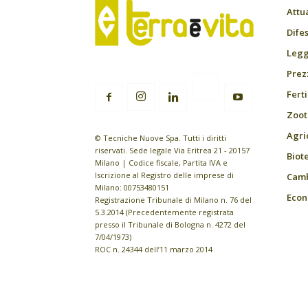
Attu
Difes
Leggi
Prez
Fert
Zoot
Agri
© Tecniche Nuove Spa. Tutti i diritti
riservati. Sede legale Via Eritrea 21 - 20157
Biot
Milano | Codice fiscale, Partita IVA e
Iscrizione al Registro delle imprese di
Camb
Milano: 00753480151
Econ
Registrazione Tribunale di Milano n. 76 del
5.3.2014 (Precedentemente registrata
presso il Tribunale di Bologna n. 4272 del
7/04/1973)
ROC n. 24344 dell’11 marzo 2014