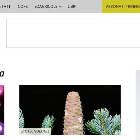
TATTI
CORSI
EDAGRICOLE
LIBRI
ABBONATI / RINN
a
BIOTECNOLOGIE