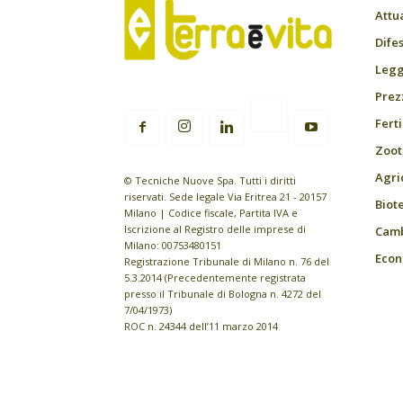
Attu
Difes
Leggi
Prez
Fert
Zoot
Agri
© Tecniche Nuove Spa. Tutti i diritti
riservati. Sede legale Via Eritrea 21 - 20157
Biot
Milano | Codice fiscale, Partita IVA e
Iscrizione al Registro delle imprese di
Camb
Milano: 00753480151
Econ
Registrazione Tribunale di Milano n. 76 del
5.3.2014 (Precedentemente registrata
presso il Tribunale di Bologna n. 4272 del
7/04/1973)
ROC n. 24344 dell’11 marzo 2014