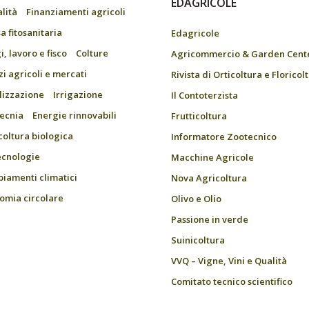
EDAGRICOLE
alità
Finanziamenti agricoli
a fitosanitaria
Edagricole
, lavoro e fisco
Colture
Agricommercio & Garden Cent
zi agricoli e mercati
Rivista di Orticoltura e Floricol
ilizzazione
Irrigazione
Il Contoterzista
ecnia
Energie rinnovabili
Frutticoltura
coltura biologica
Informatore Zootecnico
ecnologie
Macchine Agricole
iamenti climatici
Nova Agricoltura
omia circolare
Olivo e Olio
Passione in verde
Suinicoltura
VVQ – Vigne, Vini e Qualità
Comitato tecnico scientifico