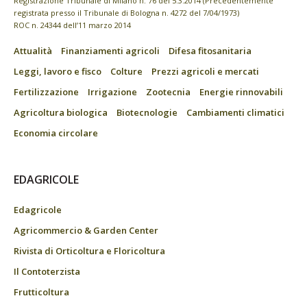
Registrazione Tribunale di Milano n. 76 del 5.3.2014 (Precedentemente
registrata presso il Tribunale di Bologna n. 4272 del 7/04/1973)
ROC n. 24344 dell’11 marzo 2014
Attualità
Finanziamenti agricoli
Difesa fitosanitaria
Leggi, lavoro e fisco
Colture
Prezzi agricoli e mercati
Fertilizzazione
Irrigazione
Zootecnia
Energie rinnovabili
Agricoltura biologica
Biotecnologie
Cambiamenti climatici
Economia circolare
EDAGRICOLE
Edagricole
Agricommercio & Garden Center
Rivista di Orticoltura e Floricoltura
Il Contoterzista
Frutticoltura