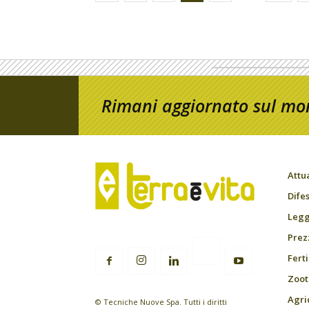
Rimani aggiornato sul mon
Attu
Difes
Leggi
Prez
Fert
Zoot
Agri
© Tecniche Nuove Spa. Tutti i diritti