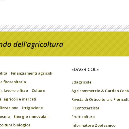
do dell’agricoltura
EDAGRICOLE
alità
Finanziamenti agricoli
a fitosanitaria
Edagricole
, lavoro e fisco
Colture
Agricommercio & Garden Cent
zi agricoli e mercati
Rivista di Orticoltura e Floricol
ilizzazione
Irrigazione
Il Contoterzista
ecnia
Energie rinnovabili
Frutticoltura
coltura biologica
Informatore Zootecnico