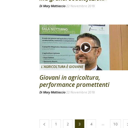
Di
Mary Mattiaccio
22 Novembre 2018
L'AGRICOLTURA È GIOVANE
Giovani in agricoltura,
performance promettenti
Di
Mary Mattiaccio
22 Novembre 2018
...
1
2
3
4
10