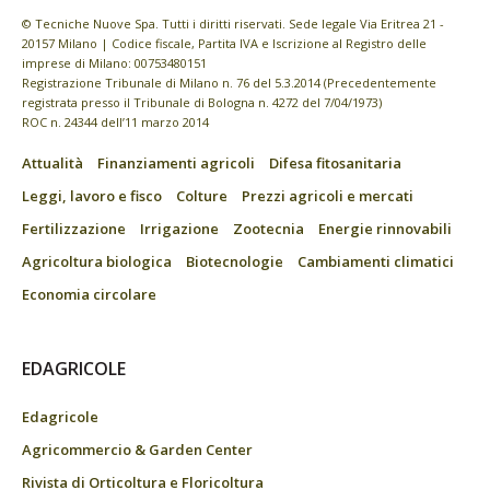
© Tecniche Nuove Spa. Tutti i diritti riservati. Sede legale Via Eritrea 21 -
20157 Milano | Codice fiscale, Partita IVA e Iscrizione al Registro delle
imprese di Milano: 00753480151
Registrazione Tribunale di Milano n. 76 del 5.3.2014 (Precedentemente
registrata presso il Tribunale di Bologna n. 4272 del 7/04/1973)
ROC n. 24344 dell’11 marzo 2014
Attualità
Finanziamenti agricoli
Difesa fitosanitaria
Leggi, lavoro e fisco
Colture
Prezzi agricoli e mercati
Fertilizzazione
Irrigazione
Zootecnia
Energie rinnovabili
Agricoltura biologica
Biotecnologie
Cambiamenti climatici
Economia circolare
EDAGRICOLE
Edagricole
Agricommercio & Garden Center
Rivista di Orticoltura e Floricoltura