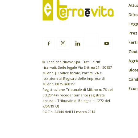
Attu
Difes
Leggi
Prez
Fert
Zoot
Agri
© Tecniche Nuove Spa. Tutti i diritti
riservati. Sede legale Via Eritrea 21 - 20157
Biot
Milano | Codice fiscale, Partita IVA e
Iscrizione al Registro delle imprese di
Camb
Milano: 00753480151
Econ
Registrazione Tribunale di Milano n. 76 del
5.3.2014 (Precedentemente registrata
presso il Tribunale di Bologna n. 4272 del
7/04/1973)
ROC n. 24344 dell’11 marzo 2014