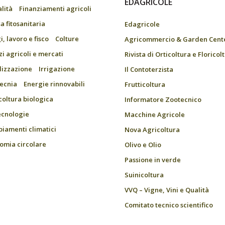
EDAGRICOLE
alità
Finanziamenti agricoli
a fitosanitaria
Edagricole
, lavoro e fisco
Colture
Agricommercio & Garden Cent
zi agricoli e mercati
Rivista di Orticoltura e Floricol
ilizzazione
Irrigazione
Il Contoterzista
ecnia
Energie rinnovabili
Frutticoltura
coltura biologica
Informatore Zootecnico
ecnologie
Macchine Agricole
iamenti climatici
Nova Agricoltura
omia circolare
Olivo e Olio
Passione in verde
Suinicoltura
VVQ – Vigne, Vini e Qualità
Comitato tecnico scientifico