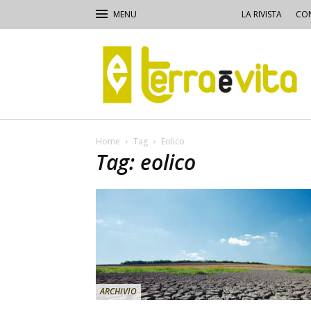
LA RIVISTA
CON
Terra
e
Vita
Home
Tag
Eolico
Tag: eolico
ARCHIVIO