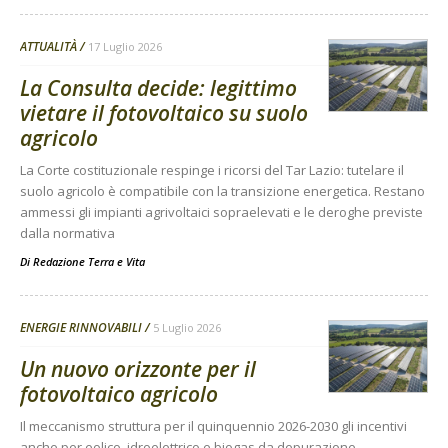
ATTUALITÀ
17 Luglio 2026
La Consulta decide: legittimo
vietare il fotovoltaico su suolo
agricolo
La Corte costituzionale respinge i ricorsi del Tar Lazio: tutelare il
suolo agricolo è compatibile con la transizione energetica. Restano
ammessi gli impianti agrivoltaici sopraelevati e le deroghe previste
dalla normativa
Di
Redazione Terra e Vita
ENERGIE RINNOVABILI
5 Luglio 2026
Un nuovo orizzonte per il
fotovoltaico agricolo
Il meccanismo struttura per il quinquennio 2026-2030 gli incentivi
anche per eolico, idroelettrico e biogas da depurazione