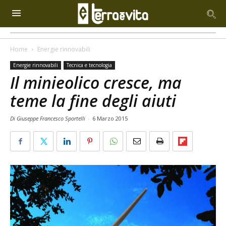
Home
Energie rinnovabili
Energie rinnovabili
Tecnica e tecnologia
Il minieolico cresce, ma
teme la fine degli aiuti
Di Giuseppe Francesco Sportelli
-
6 Marzo 2015