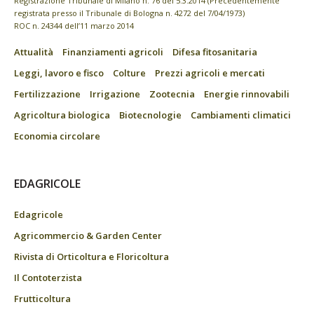
Registrazione Tribunale di Milano n. 76 del 5.3.2014 (Precedentemente
registrata presso il Tribunale di Bologna n. 4272 del 7/04/1973)
ROC n. 24344 dell’11 marzo 2014
Attualità
Finanziamenti agricoli
Difesa fitosanitaria
Leggi, lavoro e fisco
Colture
Prezzi agricoli e mercati
Fertilizzazione
Irrigazione
Zootecnia
Energie rinnovabili
Agricoltura biologica
Biotecnologie
Cambiamenti climatici
Economia circolare
EDAGRICOLE
Edagricole
Agricommercio & Garden Center
Rivista di Orticoltura e Floricoltura
Il Contoterzista
Frutticoltura