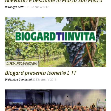
Allevatori e bestiame in Piazza San Pietro
Di Giorgio Setti
-
31 Gennaio 2017
DIFESA FITOSANITARIA
Biogard presenta Isonet® L TT
Di
Barbara Gamberini
22 Dicembre 2016