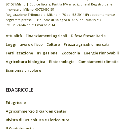
20157 Milano | Codice fiscale, Partita IVA e Iscrizione al Registro delle
imprese di Milano: 00753480151
Registrazione Tribunale di Milano n. 76 del 5.3.2014 (Precedentemente
registrata presso il Tribunale di Bologna n. 4272 del 7/04/1973)
ROC n. 24344 dell’11 marzo 2014
Attualità
Finanziamenti agricoli
Difesa fitosanitaria
Leggi, lavoro e fisco
Colture
Prezzi agricoli e mercati
Fertilizzazione
Irrigazione
Zootecnia
Energie rinnovabili
Agricoltura biologica
Biotecnologie
Cambiamenti climatici
Economia circolare
EDAGRICOLE
Edagricole
Agricommercio & Garden Center
Rivista di Orticoltura e Floricoltura
Il Contoterzista