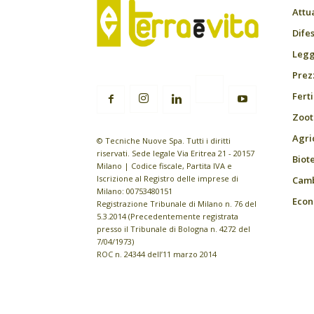
Attu
Difes
Leggi
Prez
Fert
Zoot
Agri
© Tecniche Nuove Spa. Tutti i diritti
riservati. Sede legale Via Eritrea 21 - 20157
Biot
Milano | Codice fiscale, Partita IVA e
Iscrizione al Registro delle imprese di
Camb
Milano: 00753480151
Econ
Registrazione Tribunale di Milano n. 76 del
5.3.2014 (Precedentemente registrata
presso il Tribunale di Bologna n. 4272 del
7/04/1973)
ROC n. 24344 dell’11 marzo 2014