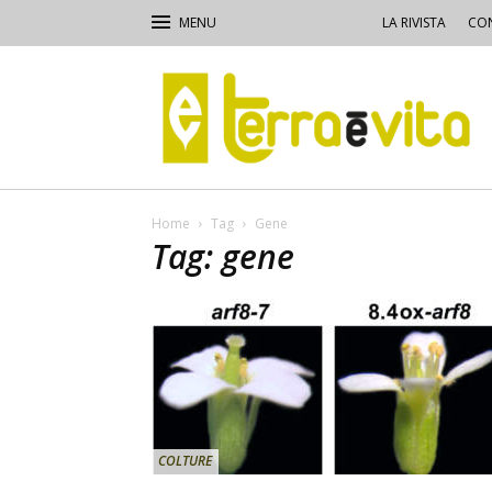
LA RIVISTA
CON
Terra
e
Vita
Home
Tag
Gene
Tag: gene
COLTURE