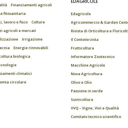
EDAGRICOLE
alità
Finanziamenti agricoli
a fitosanitaria
Edagricole
, lavoro e fisco
Colture
Agricommercio & Garden Cent
zi agricoli e mercati
Rivista di Orticoltura e Floricol
ilizzazione
Irrigazione
Il Contoterzista
ecnia
Energie rinnovabili
Frutticoltura
coltura biologica
Informatore Zootecnico
ecnologie
Macchine Agricole
iamenti climatici
Nova Agricoltura
omia circolare
Olivo e Olio
Passione in verde
Suinicoltura
VVQ – Vigne, Vini e Qualità
Comitato tecnico scientifico