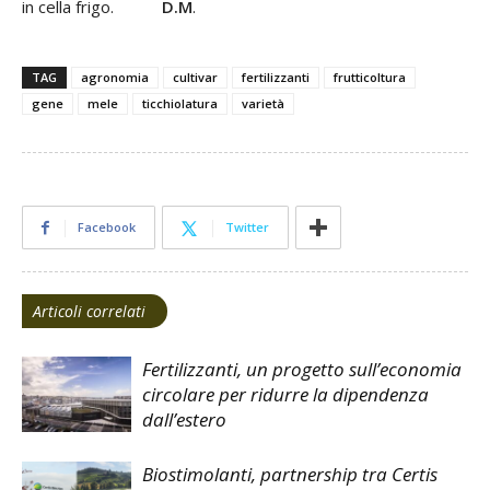
in cella frigo.
D.M
.
TAG
agronomia
cultivar
fertilizzanti
frutticoltura
gene
mele
ticchiolatura
varietà
Facebook
Twitter
Articoli correlati
Fertilizzanti, un progetto sull’economia
circolare per ridurre la dipendenza
dall’estero
Biostimolanti, partnership tra Certis