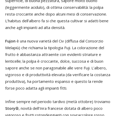
superficie, di buona pezzatura, sapore molto buono
(leggermente acidulo), di ottima conservabilità: la polpa
resta croccante anche dopo alcuni mesi di conservazione.
L’habitus dell’albero fa si che questa cultivar si adatti bene
anche agli impianti ad alta densità.
Fujon
è una nuova varietà del Civ (diffusa dal Consorzio
Melapiù) che richiama la tipologia Fuji. La colorazione del
frutto è abbastanza attraente con evidenti striature e
lenticelle; la polpa è croccante, dolce, succosa e di buon
sapore anche se non paragonabile alle vere Fuji. L’albero,
vigoroso e di produttività elevata (da verificare la costanza
produttiva), ha portamento espanso e questo la rende
forse poco adatta agli impianti fitti.
Infine sempre nel periodo tardivo (metà ottobre) troviamo
Story®
, novità dell’Inra francese dotata di albero poco
vigoroso e frutti rotondeggianti con sovraccolore rosso