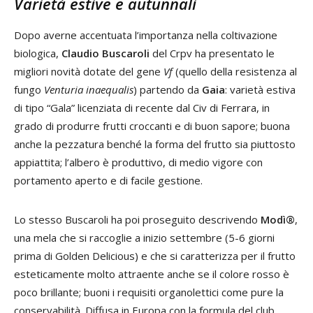
Varietà estive e autunnali
Dopo averne accentuata l’importanza nella coltivazione
biologica,
Claudio Buscaroli
del Crpv ha presentato le
migliori novità dotate del gene
Vf
(quello della resistenza al
fungo
Venturia inaequalis
) partendo da
Gaia
: varietà estiva
di tipo “Gala” licenziata di recente dal Civ di Ferrara, in
grado di produrre frutti croccanti e di buon sapore; buona
anche la pezzatura benché la forma del frutto sia piuttosto
appiattita; l’albero è produttivo, di medio vigore con
portamento aperto e di facile gestione.
Lo stesso Buscaroli ha poi proseguito descrivendo
Modì®
,
una mela che si raccoglie a inizio settembre (5-6 giorni
prima di Golden Delicious) e che si caratterizza per il frutto
esteticamente molto attraente anche se il colore rosso è
poco brillante; buoni i requisiti organolettici come pure la
conservabilità. Diffusa in Europa con la formula del club