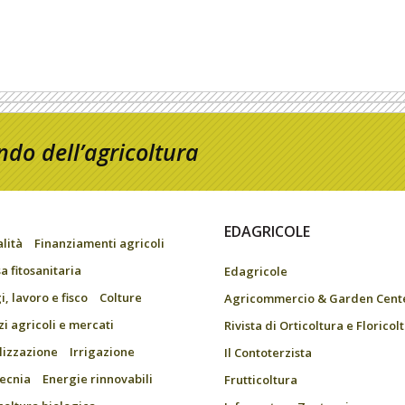
do dell’agricoltura
EDAGRICOLE
alità
Finanziamenti agricoli
a fitosanitaria
Edagricole
, lavoro e fisco
Colture
Agricommercio & Garden Cent
zi agricoli e mercati
Rivista di Orticoltura e Floricol
ilizzazione
Irrigazione
Il Contoterzista
ecnia
Energie rinnovabili
Frutticoltura