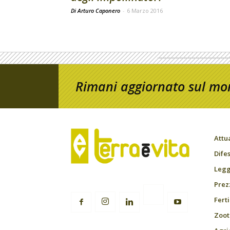
Di Arturo Caponero
-
6 Marzo 2016
Rimani aggiornato sul mon
Attu
Difes
Leggi
Prez
Fert
Zoot