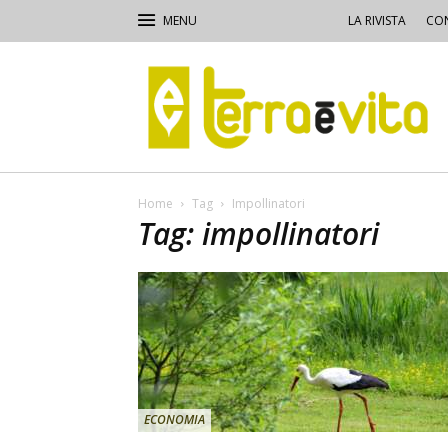
LA RIVISTA
CON
Terra
e
Vita
Home
Tag
Impollinatori
Tag: impollinatori
ECONOMIA